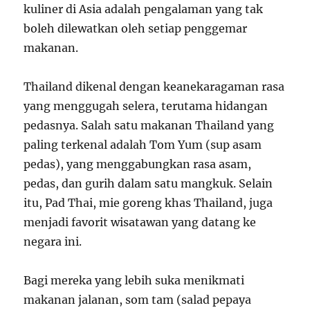
kuliner di Asia adalah pengalaman yang tak
boleh dilewatkan oleh setiap penggemar
makanan.
Thailand dikenal dengan keanekaragaman rasa
yang menggugah selera, terutama hidangan
pedasnya. Salah satu makanan Thailand yang
paling terkenal adalah Tom Yum (sup asam
pedas), yang menggabungkan rasa asam,
pedas, dan gurih dalam satu mangkuk. Selain
itu, Pad Thai, mie goreng khas Thailand, juga
menjadi favorit wisatawan yang datang ke
negara ini.
Bagi mereka yang lebih suka menikmati
makanan jalanan, som tam (salad pepaya