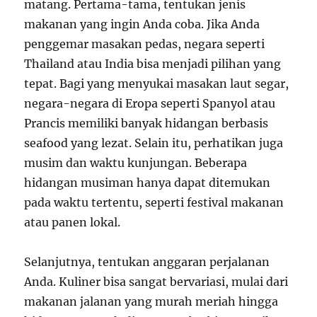
matang. Pertama-tama, tentukan jenis
makanan yang ingin Anda coba. Jika Anda
penggemar masakan pedas, negara seperti
Thailand atau India bisa menjadi pilihan yang
tepat. Bagi yang menyukai masakan laut segar,
negara-negara di Eropa seperti Spanyol atau
Prancis memiliki banyak hidangan berbasis
seafood yang lezat. Selain itu, perhatikan juga
musim dan waktu kunjungan. Beberapa
hidangan musiman hanya dapat ditemukan
pada waktu tertentu, seperti festival makanan
atau panen lokal.
Selanjutnya, tentukan anggaran perjalanan
Anda. Kuliner bisa sangat bervariasi, mulai dari
makanan jalanan yang murah meriah hingga