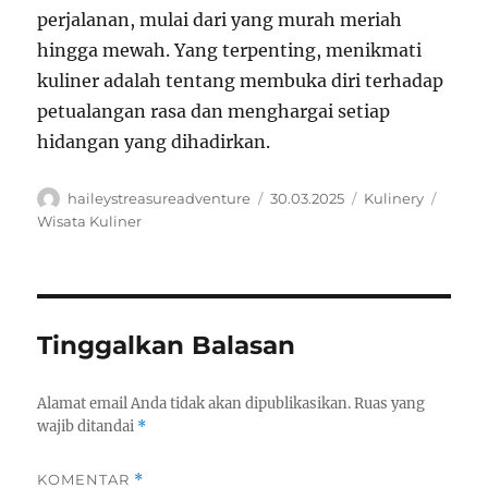
perjalanan, mulai dari yang murah meriah
hingga mewah. Yang terpenting, menikmati
kuliner adalah tentang membuka diri terhadap
petualangan rasa dan menghargai setiap
hidangan yang dihadirkan.
Author
Posted
Categories
Tags
haileystreasureadventure
30.03.2025
Kulinery
on
Wisata Kuliner
Tinggalkan Balasan
Alamat email Anda tidak akan dipublikasikan.
Ruas yang
wajib ditandai
*
KOMENTAR
*