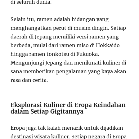
di seluruh dunia.
Selain itu, ramen adalah hidangan yang
menghangatkan perut di musim dingin. Setiap
daerah di Jepang memiliki versi ramen yang
berbeda, mulai dari ramen miso di Hokkaido
hingga ramen tonkotsu di Fukuoka.
Mengunjungi Jepang dan menikmati kuliner di
sana memberikan pengalaman yang kaya akan
rasa dan cerita.
Eksplorasi Kuliner di Eropa Keindahan
dalam Setiap Gigitannya
Eropa juga tak kalah menarik untuk dijadikan
destinasi wisata kuliner. Setiap negara di Eropa