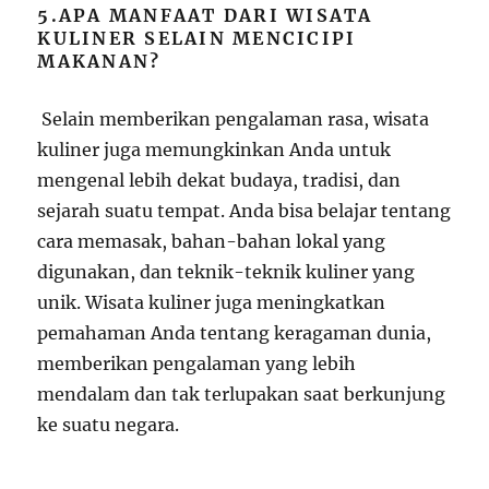
5.APA MANFAAT DARI WISATA
KULINER SELAIN MENCICIPI
MAKANAN?
Selain memberikan pengalaman rasa, wisata
kuliner juga memungkinkan Anda untuk
mengenal lebih dekat budaya, tradisi, dan
sejarah suatu tempat. Anda bisa belajar tentang
cara memasak, bahan-bahan lokal yang
digunakan, dan teknik-teknik kuliner yang
unik. Wisata kuliner juga meningkatkan
pemahaman Anda tentang keragaman dunia,
memberikan pengalaman yang lebih
mendalam dan tak terlupakan saat berkunjung
ke suatu negara.