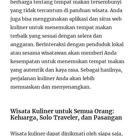
berharga tentang tempat makan tersembunyi
yang tidak tercantum di panduan wisata. Anda
juga bisa menggunakan aplikasi dan situs web
kuliner untuk menemukan tempat makan
terbaik yang sesuai dengan selera dan
anggaran. Berinteraksi dengan penduduk lokal
atau sesama wisatawan akan memberi Anda
kesempatan untuk menemukan tempat makan
yang autentik dan kaya rasa. Sebagai hasilnya,
perjalanan kuliner Anda akan lebih
memuaskan dan menyenangkan.
Wisata Kuliner untuk Semua Orang:
Keluarga, Solo Traveler, dan Pasangan
Wisata kuliner dapat dinikmati oleh siapa saja,