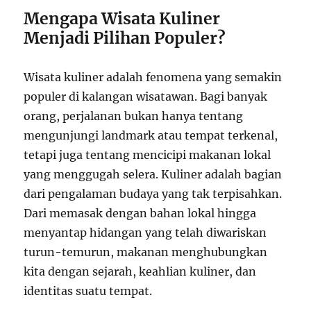
Mengapa Wisata Kuliner
Menjadi Pilihan Populer?
Wisata kuliner adalah fenomena yang semakin
populer di kalangan wisatawan. Bagi banyak
orang, perjalanan bukan hanya tentang
mengunjungi landmark atau tempat terkenal,
tetapi juga tentang mencicipi makanan lokal
yang menggugah selera. Kuliner adalah bagian
dari pengalaman budaya yang tak terpisahkan.
Dari memasak dengan bahan lokal hingga
menyantap hidangan yang telah diwariskan
turun-temurun, makanan menghubungkan
kita dengan sejarah, keahlian kuliner, dan
identitas suatu tempat.