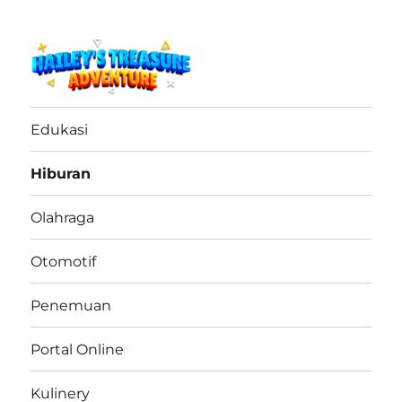
haileystreasureadventure.net
Edukasi
Hiburan
Olahraga
Otomotif
Penemuan
Portal Online
Kulinery