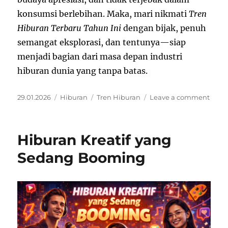
konsumsi berlebihan. Maka, mari nikmati
Tren
Hiburan Terbaru Tahun Ini
dengan bijak, penuh
semangat eksplorasi, dan tentunya—siap
menjadi bagian dari masa depan industri
hiburan dunia yang tanpa batas.
Posted
Categories
Tags
on
29.01.2026
Hiburan
Tren Hiburan
Leave a comment
on
Tren
Hibu
Terba
Hiburan Kreatif yang
Tahu
Ini
Sedang Booming