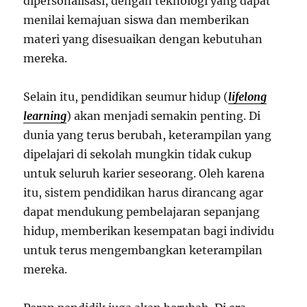
dipersonalisasi, dengan teknologi yang dapat
menilai kemajuan siswa dan memberikan
materi yang disesuaikan dengan kebutuhan
mereka.
Selain itu, pendidikan seumur hidup (
lifelong
learning
) akan menjadi semakin penting. Di
dunia yang terus berubah, keterampilan yang
dipelajari di sekolah mungkin tidak cukup
untuk seluruh karier seseorang. Oleh karena
itu, sistem pendidikan harus dirancang agar
dapat mendukung pembelajaran sepanjang
hidup, memberikan kesempatan bagi individu
untuk terus mengembangkan keterampilan
mereka.