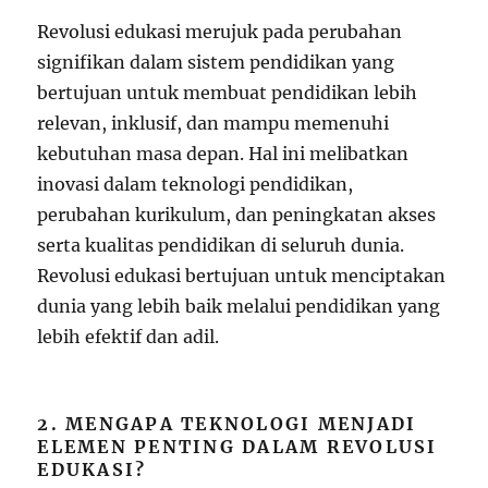
Revolusi edukasi merujuk pada perubahan
signifikan dalam sistem pendidikan yang
bertujuan untuk membuat pendidikan lebih
relevan, inklusif, dan mampu memenuhi
kebutuhan masa depan. Hal ini melibatkan
inovasi dalam teknologi pendidikan,
perubahan kurikulum, dan peningkatan akses
serta kualitas pendidikan di seluruh dunia.
Revolusi edukasi bertujuan untuk menciptakan
dunia yang lebih baik melalui pendidikan yang
lebih efektif dan adil.
2. MENGAPA TEKNOLOGI MENJADI
ELEMEN PENTING DALAM REVOLUSI
EDUKASI?