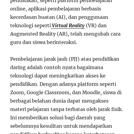
pendidikan, seperti platform pembelajaran
online, aplikasi pembelajaran berbasis
kecerdasan buatan (AI), dan penggunaan
teknologi seperti
Virtual Reality
(VR) dan
Augmented Reality (AR), telah mengubah cara
guru dan siswa berinteraksi.
Pembelajaran jarak jauh (PJJ) atau pendidikan
daring adalah contoh nyata bagaimana
teknologi dapat meningkatkan akses ke
pendidikan. Dengan adanya platform seperti
Zoom, Google Classroom, dan Moodle, siswa di
berbagai belahan dunia dapat mengakses
materi pelajaran tanpa terbatas oleh jarak fisik.
Ini memberikan solusi bagi daerah yang
sebelumnya kesulitan untuk mendapatkan