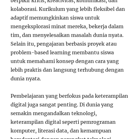
berpikir kritis, kreativitas, komunikasi, dan
kolaborasi. Kurikulum yang lebih fleksibel dan
adaptif memungkinkan siswa untuk
mengeksplorasi minat mereka, bekerja dalam
tim, dan menyelesaikan masalah dunia nyata.
Selain itu, pengajaran berbasis proyek atau
problem-based learning membantu siswa
untuk memahami konsep dengan cara yang
lebih praktis dan langsung terhubung dengan
dunia nyata.
Pembelajaran yang berfokus pada keterampilan
digital juga sangat penting. Di dunia yang
semakin mengandalkan teknologi,
keterampilan digital seperti pemrograman
komputer, literasi data, dan kemampuan