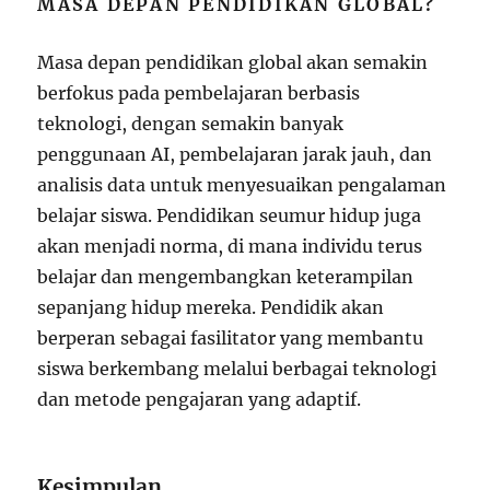
MASA DEPAN PENDIDIKAN GLOBAL?
Masa depan pendidikan global akan semakin
berfokus pada pembelajaran berbasis
teknologi, dengan semakin banyak
penggunaan AI, pembelajaran jarak jauh, dan
analisis data untuk menyesuaikan pengalaman
belajar siswa. Pendidikan seumur hidup juga
akan menjadi norma, di mana individu terus
belajar dan mengembangkan keterampilan
sepanjang hidup mereka. Pendidik akan
berperan sebagai fasilitator yang membantu
siswa berkembang melalui berbagai teknologi
dan metode pengajaran yang adaptif.
Kesimpulan