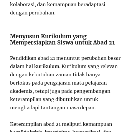
kolaborasi, dan kemampuan beradaptasi
dengan perubahan.
Menyusun Kurikulum yang
Mempersiapkan Siswa untuk Abad 21
Pendidikan abad 21 menuntut perubahan besar
dalam hal
kurikulum
. Kurikulum yang relevan
dengan kebutuhan zaman tidak hanya
berfokus pada pengajaran mata pelajaran
akademis, tetapi juga pada pengembangan
keterampilan yang dibutuhkan untuk
menghadapi tantangan masa depan.
Keterampilan abad 21 meliputi kemampuan