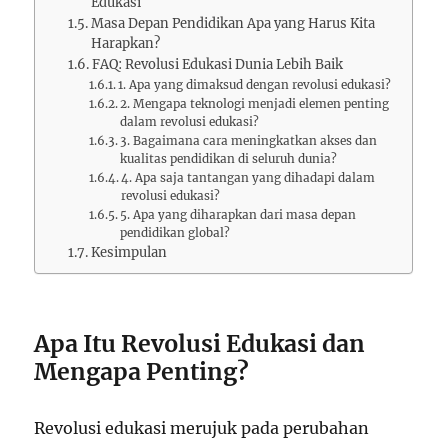
Edukasi
Masa Depan Pendidikan Apa yang Harus Kita
Harapkan?
FAQ: Revolusi Edukasi Dunia Lebih Baik
1. Apa yang dimaksud dengan revolusi edukasi?
2. Mengapa teknologi menjadi elemen penting
dalam revolusi edukasi?
3. Bagaimana cara meningkatkan akses dan
kualitas pendidikan di seluruh dunia?
4. Apa saja tantangan yang dihadapi dalam
revolusi edukasi?
5. Apa yang diharapkan dari masa depan
pendidikan global?
Kesimpulan
Apa Itu Revolusi Edukasi dan
Mengapa Penting?
Revolusi edukasi merujuk pada perubahan