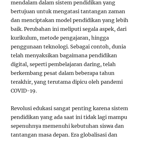
mendalam dalam sistem pendidikan yang
bertujuan untuk mengatasi tantangan zaman
dan menciptakan model pendidikan yang lebih
baik. Perubahan ini meliputi segala aspek, dari
kurikulum, metode pengajaran, hingga
penggunaan teknologi. Sebagai contoh, dunia
telah menyaksikan bagaimana pendidikan
digital, seperti pembelajaran daring, telah
berkembang pesat dalam beberapa tahun
terakhir, yang terutama dipicu oleh pandemi
COVID-19.
Revolusi edukasi sangat penting karena sistem
pendidikan yang ada saat ini tidak lagi mampu
sepenuhnya memenuhi kebutuhan siswa dan
tantangan masa depan. Era globalisasi dan