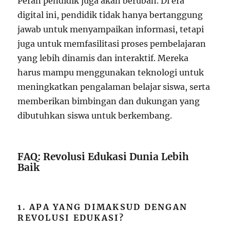
Peran pendidik juga akan berubah. Di era
digital ini, pendidik tidak hanya bertanggung
jawab untuk menyampaikan informasi, tetapi
juga untuk memfasilitasi proses pembelajaran
yang lebih dinamis dan interaktif. Mereka
harus mampu menggunakan teknologi untuk
meningkatkan pengalaman belajar siswa, serta
memberikan bimbingan dan dukungan yang
dibutuhkan siswa untuk berkembang.
FAQ: Revolusi Edukasi Dunia Lebih
Baik
1. APA YANG DIMAKSUD DENGAN
REVOLUSI EDUKASI?