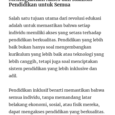
Pendidikan untuk Semua
Salah satu tujuan utama dari revolusi edukasi
adalah untuk memastikan bahwa setiap
individu memiliki akses yang setara terhadap
pendidikan berkualitas. Pendidikan yang lebih
baik bukan hanya soal mengembangkan
kurikulum yang lebih baik atau teknologi yang
lebih canggih, tetapi juga soal menciptakan
sistem pendidikan yang lebih inklusive dan
adil.
Pendidikan inklusif berarti memastikan bahwa
semua individu, tanpa memandang latar
belakang ekonomi, sosial, atau fisik mereka,
dapat mengakses pendidikan yang berkualitas.