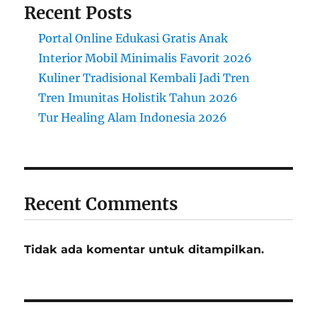
Recent Posts
Portal Online Edukasi Gratis Anak
Interior Mobil Minimalis Favorit 2026
Kuliner Tradisional Kembali Jadi Tren
Tren Imunitas Holistik Tahun 2026
Tur Healing Alam Indonesia 2026
Recent Comments
Tidak ada komentar untuk ditampilkan.