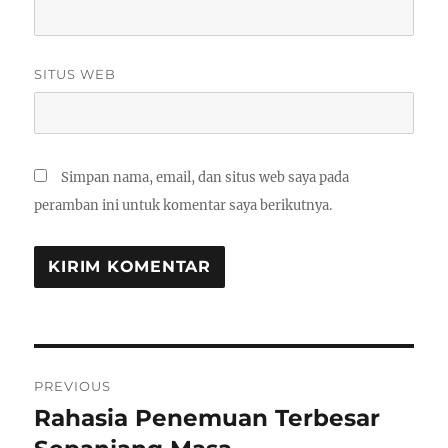
SITUS WEB
Simpan nama, email, dan situs web saya pada
peramban ini untuk komentar saya berikutnya.
Navigasi
PREVIOUS
pos
Rahasia Penemuan Terbesar
Previous
post: