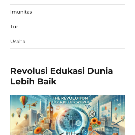
Imunitas
Tur
Usaha
Revolusi Edukasi Dunia
Lebih Baik