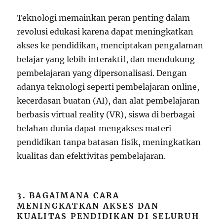
Teknologi memainkan peran penting dalam
revolusi edukasi karena dapat meningkatkan
akses ke pendidikan, menciptakan pengalaman
belajar yang lebih interaktif, dan mendukung
pembelajaran yang dipersonalisasi. Dengan
adanya teknologi seperti pembelajaran online,
kecerdasan buatan (AI), dan alat pembelajaran
berbasis virtual reality (VR), siswa di berbagai
belahan dunia dapat mengakses materi
pendidikan tanpa batasan fisik, meningkatkan
kualitas dan efektivitas pembelajaran.
3. BAGAIMANA CARA
MENINGKATKAN AKSES DAN
KUALITAS PENDIDIKAN DI SELURUH