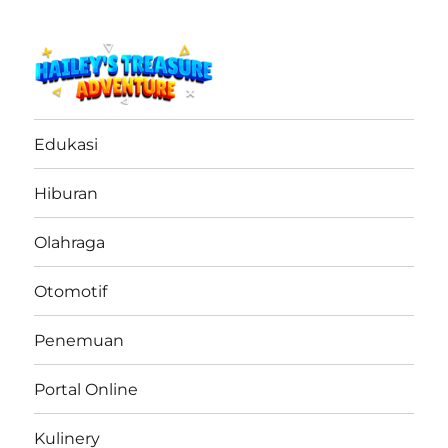
haileystreasureadventure.net
Edukasi
Hiburan
Olahraga
Otomotif
Penemuan
Portal Online
Kulinery