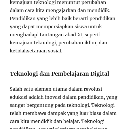
kemajuan teknologi menuntut perubahan
dalam cara kita mengajarkan dan mendidik.
Pendidikan yang lebih baik berarti pendidikan
yang dapat mempersiapkan siswa untuk
menghadapi tantangan abad 21, seperti
kemajuan teknologi, perubahan iklim, dan
ketidaksetaraan sosial.
Teknologi dan Pembelajaran Digital
Salah satu elemen utama dalam revolusi
edukasi adalah inovasi dalam pendidikan, yang
sangat bergantung pada teknologi. Teknologi
telah membawa dampak yang luar biasa dalam
cara kita mendidik dan belajar. Teknologi