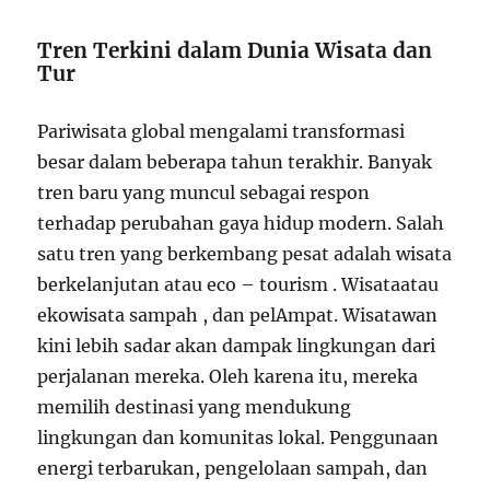
Tren Terkini dalam Dunia Wisata dan
Tur
Pariwisata global mengalami transformasi
besar dalam beberapa tahun terakhir. Banyak
tren baru yang muncul sebagai respon
terhadap perubahan gaya hidup modern. Salah
satu tren yang berkembang pesat adalah wisata
berkelanjutan atau eco – tourism . Wisataatau
ekowisata sampah , dan pelAmpat. Wisatawan
kini lebih sadar akan dampak lingkungan dari
perjalanan mereka. Oleh karena itu, mereka
memilih destinasi yang mendukung
lingkungan dan komunitas lokal. Penggunaan
energi terbarukan, pengelolaan sampah, dan