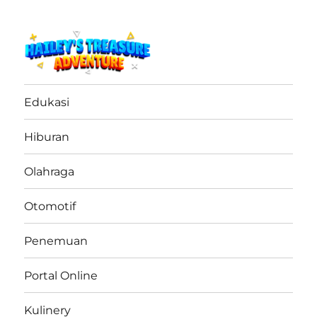
haileystreasureadventure.net
Edukasi
Hiburan
Olahraga
Otomotif
Penemuan
Portal Online
Kulinery