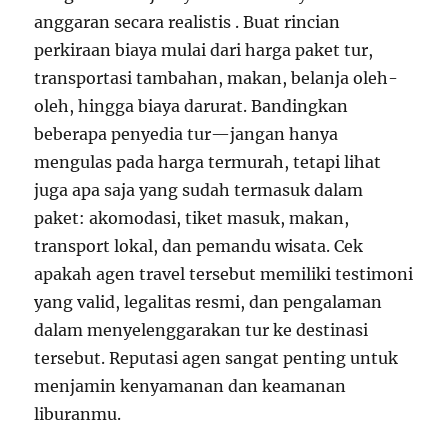
anggaran secara realistis . Buat rincian
perkiraan biaya mulai dari harga paket tur,
transportasi tambahan, makan, belanja oleh-
oleh, hingga biaya darurat. Bandingkan
beberapa penyedia tur—jangan hanya
mengulas pada harga termurah, tetapi lihat
juga apa saja yang sudah termasuk dalam
paket: akomodasi, tiket masuk, makan,
transport lokal, dan pemandu wisata. Cek
apakah agen travel tersebut memiliki testimoni
yang valid, legalitas resmi, dan pengalaman
dalam menyelenggarakan tur ke destinasi
tersebut. Reputasi agen sangat penting untuk
menjamin kenyamanan dan keamanan
liburanmu.