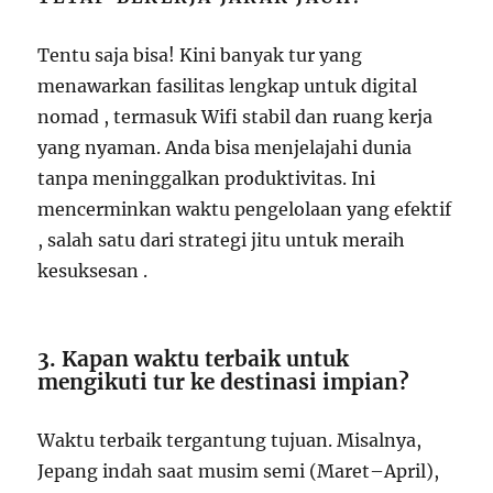
Tentu saja bisa! Kini banyak tur yang
menawarkan fasilitas lengkap untuk digital
nomad , termasuk Wifi stabil dan ruang kerja
yang nyaman. Anda bisa menjelajahi dunia
tanpa meninggalkan produktivitas. Ini
mencerminkan waktu pengelolaan yang efektif
, salah satu dari strategi jitu untuk meraih
kesuksesan .
3. Kapan waktu terbaik untuk
mengikuti tur ke destinasi impian?
Waktu terbaik tergantung tujuan. Misalnya,
Jepang indah saat musim semi (Maret–April),