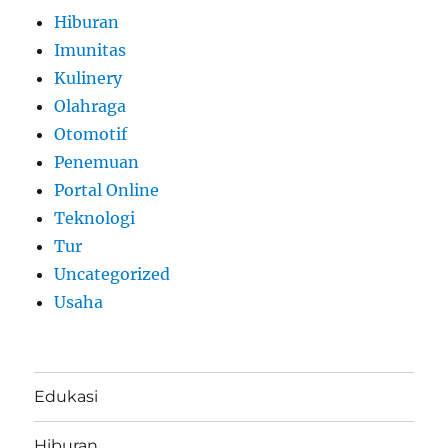
Hiburan
Imunitas
Kulinery
Olahraga
Otomotif
Penemuan
Portal Online
Teknologi
Tur
Uncategorized
Usaha
Edukasi
Hiburan