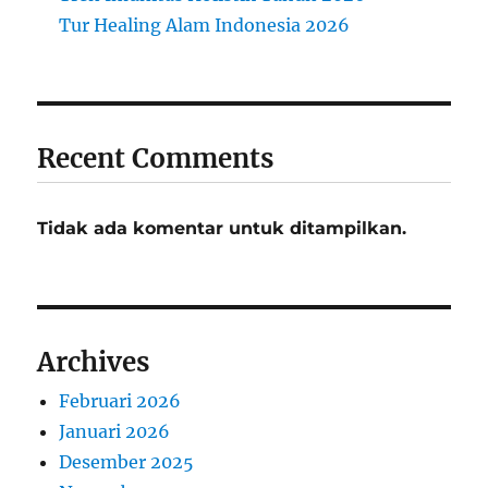
Tur Healing Alam Indonesia 2026
Recent Comments
Tidak ada komentar untuk ditampilkan.
Archives
Februari 2026
Januari 2026
Desember 2025