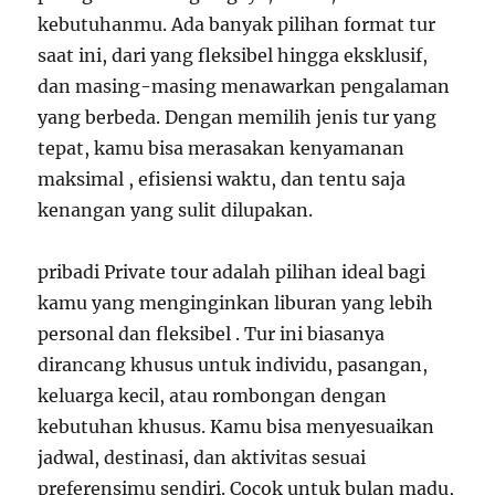
kebutuhanmu. Ada banyak pilihan format tur
saat ini, dari yang fleksibel hingga eksklusif,
dan masing-masing menawarkan pengalaman
yang berbeda. Dengan memilih jenis tur yang
tepat, kamu bisa merasakan kenyamanan
maksimal , efisiensi waktu, dan tentu saja
kenangan yang sulit dilupakan.
pribadi Private tour adalah pilihan ideal bagi
kamu yang menginginkan liburan yang lebih
personal dan fleksibel . Tur ini biasanya
dirancang khusus untuk individu, pasangan,
keluarga kecil, atau rombongan dengan
kebutuhan khusus. Kamu bisa menyesuaikan
jadwal, destinasi, dan aktivitas sesuai
preferensimu sendiri. Cocok untuk bulan madu,