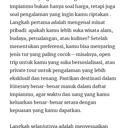
impianmu bukan hanya soal harga, tetapi juga
soal pengalaman yang ingin kamu ciptakan .
Langkah pertama adalah mengenal minat
pribadi: apakah kamu lebih suka wisata alam,
budaya, petualangan, atau kuliner? Setelah
menentukan preferensi, kamu bisa menyaring
jenis tur yang paling cocok—misalnya, open
trip untuk kamu yang suka bersosialisasi, atau
private tour untuk pengalaman yang lebih
eksklusif dan tenang. Pastikan destinasi dalam
itinerary benar-benar masuk dalam daftar
impianmu, agar waktu dan uang yang kamu
keluarkan benar-benar setara dengan
kepuasan yang kamu dapatkan.
Langkah selanjutnya adalah menyesuaikan