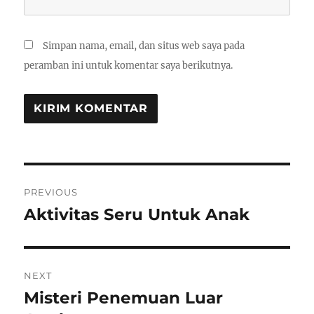
Simpan nama, email, dan situs web saya pada
peramban ini untuk komentar saya berikutnya.
Navigasi
PREVIOUS
pos
Aktivitas Seru Untuk Anak
Previous
post:
NEXT
Misteri Penemuan Luar
Next