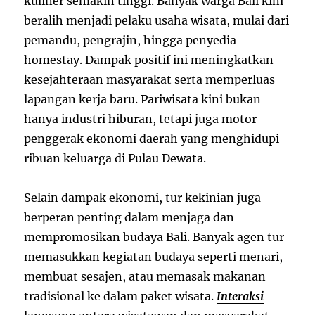
kuliner semakin tinggi. Banyak warga Bali kini
beralih menjadi pelaku usaha wisata, mulai dari
pemandu, pengrajin, hingga penyedia
homestay. Dampak positif ini meningkatkan
kesejahteraan masyarakat serta memperluas
lapangan kerja baru. Pariwisata kini bukan
hanya industri hiburan, tetapi juga motor
penggerak ekonomi daerah yang menghidupi
ribuan keluarga di Pulau Dewata.
Selain dampak ekonomi, tur kekinian juga
berperan penting dalam menjaga dan
mempromosikan budaya Bali. Banyak agen tur
memasukkan kegiatan budaya seperti menari,
membuat sesajen, atau memasak makanan
tradisional ke dalam paket wisata.
Interaksi