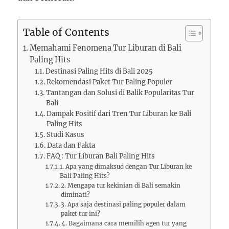
Table of Contents
Memahami Fenomena Tur Liburan di Bali
Paling Hits
Destinasi Paling Hits di Bali 2025
Rekomendasi Paket Tur Paling Populer
Tantangan dan Solusi di Balik Popularitas Tur
Bali
Dampak Positif dari Tren Tur Liburan ke Bali
Paling Hits
Studi Kasus
Data dan Fakta
FAQ : Tur Liburan Bali Paling Hits
1. Apa yang dimaksud dengan Tur Liburan ke
Bali Paling Hits?
2. Mengapa tur kekinian di Bali semakin
diminati?
3. Apa saja destinasi paling populer dalam
paket tur ini?
4. Bagaimana cara memilih agen tur yang