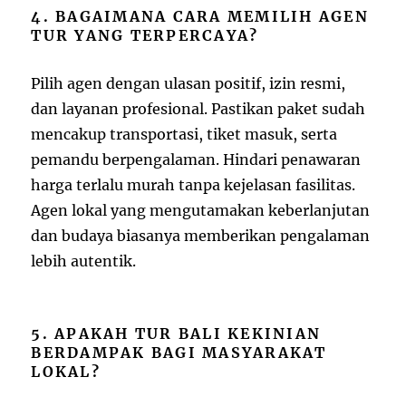
4. BAGAIMANA CARA MEMILIH AGEN
TUR YANG TERPERCAYA?
Pilih agen dengan ulasan positif, izin resmi,
dan layanan profesional. Pastikan paket sudah
mencakup transportasi, tiket masuk, serta
pemandu berpengalaman. Hindari penawaran
harga terlalu murah tanpa kejelasan fasilitas.
Agen lokal yang mengutamakan keberlanjutan
dan budaya biasanya memberikan pengalaman
lebih autentik.
5. APAKAH TUR BALI KEKINIAN
BERDAMPAK BAGI MASYARAKAT
LOKAL?