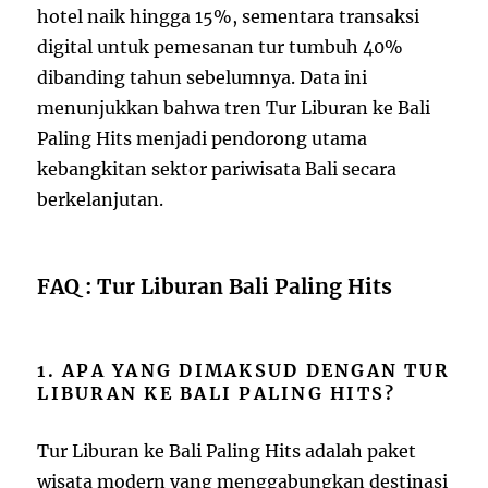
hotel naik hingga 15%, sementara transaksi
digital untuk pemesanan tur tumbuh 40%
dibanding tahun sebelumnya. Data ini
menunjukkan bahwa tren Tur Liburan ke Bali
Paling Hits menjadi pendorong utama
kebangkitan sektor pariwisata Bali secara
berkelanjutan.
FAQ : Tur Liburan Bali Paling Hits
1. APA YANG DIMAKSUD DENGAN TUR
LIBURAN KE BALI PALING HITS?
Tur Liburan ke Bali Paling Hits adalah paket
wisata modern yang menggabungkan destinasi