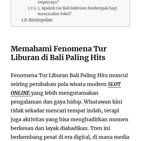
terpercaya?
5. Apakah tur Bali kekinian berdampak bagi
masyarakat lokal?
Kesimpulan
Memahami Fenomena Tur
Liburan di Bali Paling Hits
Fenomena Tur Liburan Bali Paling Hits muncul
seiring perubahan pola wisata modern
SLOT
ONLINE
yang lebih mengutamakan
pengalaman dan gaya hidup. Wisatawan kini
tidak sekadar mencari tempat indah, tetapi
juga aktivitas yang bisa menghadirkan momen
berkesan dan layak diabadikan. Tren ini
berkembang pesat di era digital, di mana media