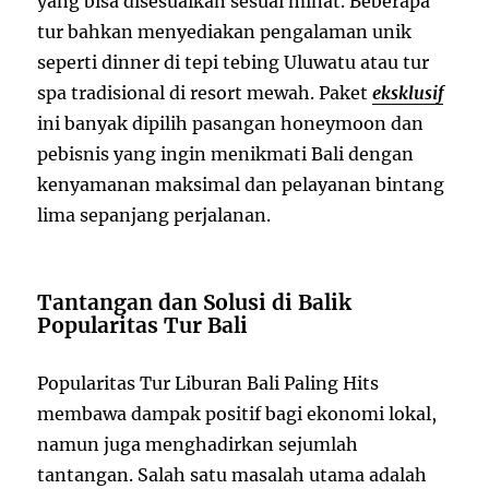
yang bisa disesuaikan sesuai minat. Beberapa
tur bahkan menyediakan pengalaman unik
seperti dinner di tepi tebing Uluwatu atau tur
spa tradisional di resort mewah. Paket
eksklusif
ini banyak dipilih pasangan honeymoon dan
pebisnis yang ingin menikmati Bali dengan
kenyamanan maksimal dan pelayanan bintang
lima sepanjang perjalanan.
Tantangan dan Solusi di Balik
Popularitas Tur Bali
Popularitas Tur Liburan Bali Paling Hits
membawa dampak positif bagi ekonomi lokal,
namun juga menghadirkan sejumlah
tantangan. Salah satu masalah utama adalah