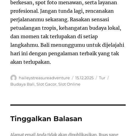
berkesan, spot foto menawan, serta layanan
profesional. Jangan tunda lagi, rencanakan
perjalananmu sekarang. Rasakan sensasi
petualangan tropis, kehangatan budaya lokal,
dan momen tak terlupakan di setiap
langkahmu. Bali menunggumu untuk dijelajahi
hari ini dengan pengalaman terbaik yang tak
akan terlupakan.
Author
Posted
Categories
Tags
haileystreasureadventure
15.12.2025
Tur
on
Budaya Bali
,
Slot Gacor
,
Slot Online
Tinggalkan Balasan
Alamat email Anda tidak akan dipublikasikan.
Ruas yang