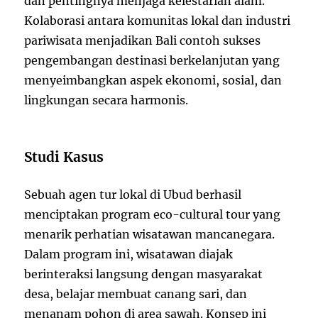
dan pentingnya menjaga kelestarian alam.
Kolaborasi antara komunitas lokal dan industri
pariwisata menjadikan Bali contoh sukses
pengembangan destinasi berkelanjutan yang
menyeimbangkan aspek ekonomi, sosial, dan
lingkungan secara harmonis.
Studi Kasus
Sebuah agen tur lokal di Ubud berhasil
menciptakan program eco-cultural tour yang
menarik perhatian wisatawan mancanegara.
Dalam program ini, wisatawan diajak
berinteraksi langsung dengan masyarakat
desa, belajar membuat canang sari, dan
menanam pohon di area sawah. Konsep ini