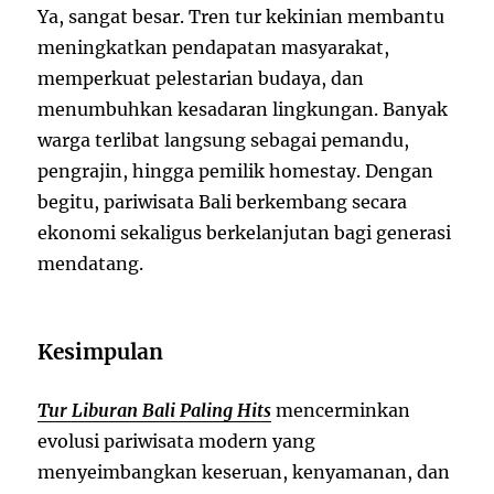
Ya, sangat besar. Tren tur kekinian membantu
meningkatkan pendapatan masyarakat,
memperkuat pelestarian budaya, dan
menumbuhkan kesadaran lingkungan. Banyak
warga terlibat langsung sebagai pemandu,
pengrajin, hingga pemilik homestay. Dengan
begitu, pariwisata Bali berkembang secara
ekonomi sekaligus berkelanjutan bagi generasi
mendatang.
Kesimpulan
Tur Liburan Bali Paling Hits
mencerminkan
evolusi pariwisata modern yang
menyeimbangkan keseruan, kenyamanan, dan