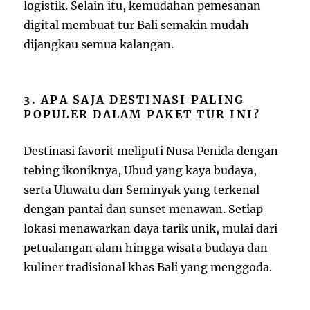
logistik. Selain itu, kemudahan pemesanan
digital membuat tur Bali semakin mudah
dijangkau semua kalangan.
3. APA SAJA DESTINASI PALING
POPULER DALAM PAKET TUR INI?
Destinasi favorit meliputi Nusa Penida dengan
tebing ikoniknya, Ubud yang kaya budaya,
serta Uluwatu dan Seminyak yang terkenal
dengan pantai dan sunset menawan. Setiap
lokasi menawarkan daya tarik unik, mulai dari
petualangan alam hingga wisata budaya dan
kuliner tradisional khas Bali yang menggoda.