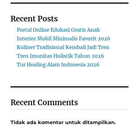
Recent Posts
Portal Online Edukasi Gratis Anak
Interior Mobil Minimalis Favorit 2026
Kuliner Tradisional Kembali Jadi Tren
Tren Imunitas Holistik Tahun 2026
Tur Healing Alam Indonesia 2026
Recent Comments
Tidak ada komentar untuk ditampilkan.