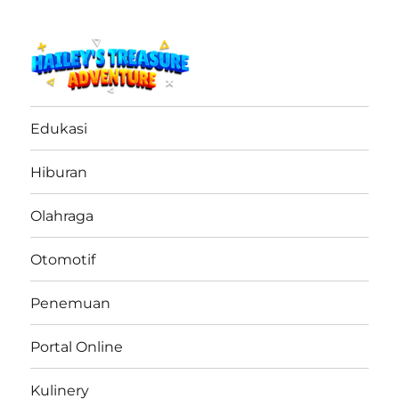
haileystreasureadventure.net
Edukasi
Hiburan
Olahraga
Otomotif
Penemuan
Portal Online
Kulinery