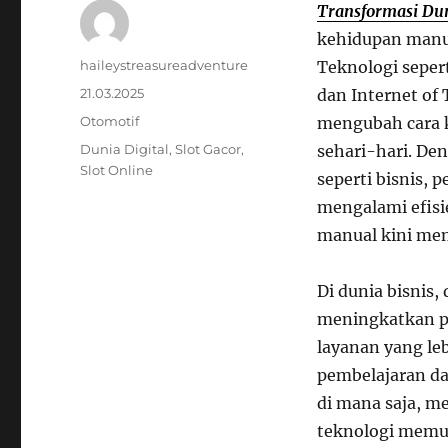
Transformasi Dun
kehidupan manus
Author
haileystreasureadventure
Teknologi sepert
Posted
21.03.2025
dan Internet of
on
Categories
Otomotif
mengubah cara k
Tags
Dunia Digital
,
Slot Gacor
,
sehari-hari. De
Slot Online
seperti bisnis, 
mengalami efisi
manual kini men
Di dunia bisnis
meningkatkan p
layanan yang le
pembelajaran da
di mana saja, me
teknologi memun