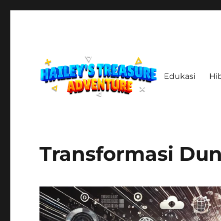
Edukasi
Hi
Menelusuri Jejak, Menemukan Harta, Merajut Kisah
haileystreasureadventur
Transformasi Dun