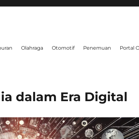
buran
Olahraga
Otomotif
Penemuan
Portal 
e.net
ia dalam Era Digital