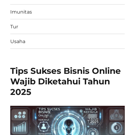
Imunitas
Tur
Usaha
Tips Sukses Bisnis Online
Wajib Diketahui Tahun
2025