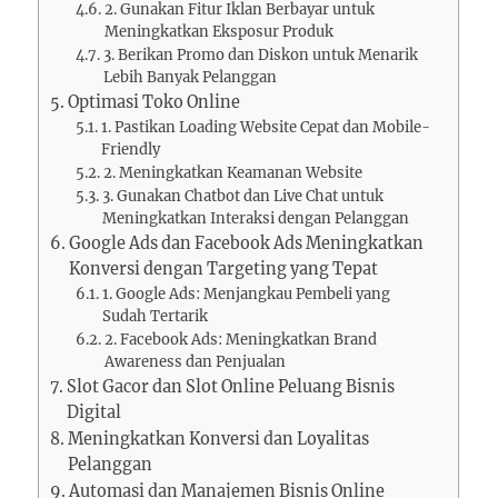
2. Gunakan Fitur Iklan Berbayar untuk
Meningkatkan Eksposur Produk
3. Berikan Promo dan Diskon untuk Menarik
Lebih Banyak Pelanggan
Optimasi Toko Online
1. Pastikan Loading Website Cepat dan Mobile-
Friendly
2. Meningkatkan Keamanan Website
3. Gunakan Chatbot dan Live Chat untuk
Meningkatkan Interaksi dengan Pelanggan
Google Ads dan Facebook Ads Meningkatkan
Konversi dengan Targeting yang Tepat
1. Google Ads: Menjangkau Pembeli yang
Sudah Tertarik
2. Facebook Ads: Meningkatkan Brand
Awareness dan Penjualan
Slot Gacor dan Slot Online Peluang Bisnis
Digital
Meningkatkan Konversi dan Loyalitas
Pelanggan
Automasi dan Manajemen Bisnis Online