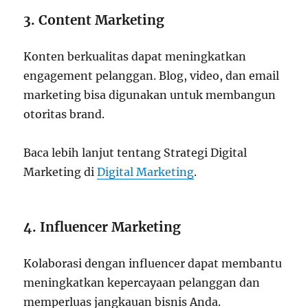
3. Content Marketing
Konten berkualitas dapat meningkatkan
engagement pelanggan. Blog, video, dan email
marketing bisa digunakan untuk membangun
otoritas brand.
Baca lebih lanjut tentang Strategi Digital
Marketing di
Digital Marketing
.
4. Influencer Marketing
Kolaborasi dengan influencer dapat membantu
meningkatkan kepercayaan pelanggan dan
memperluas jangkauan bisnis Anda.