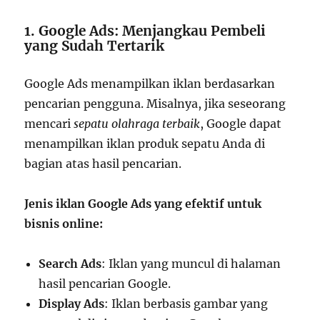
1. Google Ads: Menjangkau Pembeli
yang Sudah Tertarik
Google Ads menampilkan iklan berdasarkan
pencarian pengguna. Misalnya, jika seseorang
mencari
sepatu olahraga terbaik
, Google dapat
menampilkan iklan produk sepatu Anda di
bagian atas hasil pencarian.
Jenis iklan Google Ads yang efektif untuk
bisnis online:
Search Ads
: Iklan yang muncul di halaman
hasil pencarian Google.
Display Ads
: Iklan berbasis gambar yang