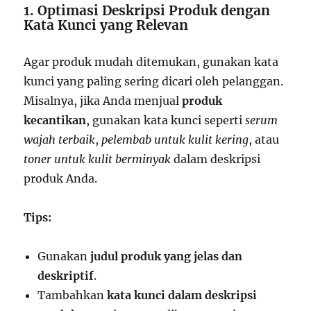
1. Optimasi Deskripsi Produk dengan
Kata Kunci yang Relevan
Agar produk mudah ditemukan, gunakan kata
kunci yang paling sering dicari oleh pelanggan.
Misalnya, jika Anda menjual
produk
kecantikan
, gunakan kata kunci seperti
serum
wajah terbaik
,
pelembab untuk kulit kering
, atau
toner untuk kulit berminyak
dalam deskripsi
produk Anda.
Tips:
Gunakan
judul produk yang jelas dan
deskriptif
.
Tambahkan
kata kunci dalam deskripsi