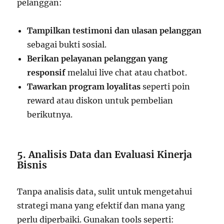
pelanggan:
Tampilkan testimoni dan ulasan pelanggan
sebagai bukti sosial.
Berikan pelayanan pelanggan yang
responsif
melalui live chat atau chatbot.
Tawarkan program loyalitas
seperti poin
reward atau diskon untuk pembelian
berikutnya.
5. Analisis Data dan Evaluasi Kinerja
Bisnis
Tanpa analisis data, sulit untuk mengetahui
strategi mana yang efektif dan mana yang
perlu diperbaiki. Gunakan tools seperti: