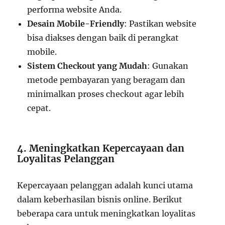
performa website Anda.
Desain Mobile-Friendly
: Pastikan website
bisa diakses dengan baik di perangkat
mobile.
Sistem Checkout yang Mudah
: Gunakan
metode pembayaran yang beragam dan
minimalkan proses checkout agar lebih
cepat.
4. Meningkatkan Kepercayaan dan
Loyalitas Pelanggan
Kepercayaan pelanggan adalah kunci utama
dalam keberhasilan bisnis online. Berikut
beberapa cara untuk meningkatkan loyalitas