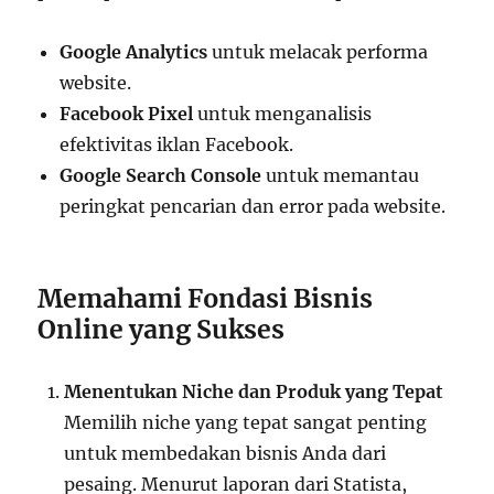
Google Analytics
untuk melacak performa
website.
Facebook Pixel
untuk menganalisis
efektivitas iklan Facebook.
Google Search Console
untuk memantau
peringkat pencarian dan error pada website.
Memahami Fondasi Bisnis
Online yang Sukses
Menentukan Niche dan Produk yang Tepat
Memilih niche yang tepat sangat penting
untuk membedakan bisnis Anda dari
pesaing. Menurut laporan dari Statista,