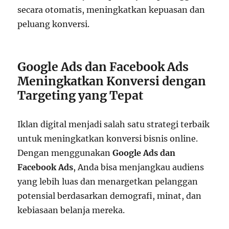
secara otomatis, meningkatkan kepuasan dan
peluang konversi.
Google Ads dan Facebook Ads
Meningkatkan Konversi dengan
Targeting yang Tepat
Iklan digital menjadi salah satu strategi terbaik
untuk meningkatkan konversi bisnis online.
Dengan menggunakan
Google Ads dan
Facebook Ads
, Anda bisa menjangkau audiens
yang lebih luas dan menargetkan pelanggan
potensial berdasarkan demografi, minat, dan
kebiasaan belanja mereka.