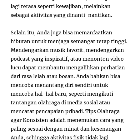
lagi terasa seperti kewajiban, melainkan
sebagai aktivitas yang dinanti-nantikan.
Selain itu, Anda juga bisa memanfaatkan
hiburan untuk menjaga semangat tetap tinggi.
Mendengarkan musik favorit, mendengarkan
podcast yang inspiratif, atau menonton video
lucu dapat membantu mengalihkan perhatian
dari rasa lelah atau bosan. Anda bahkan bisa
mencoba menantang diri sendiri untuk
mencoba hal-hal baru, seperti mengikuti
tantangan olahraga di media sosial atau
mencatat pencapaian pribadi. Tips Olahraga
agar Konsisten adalah menemukan cara yang
paling sesuai dengan minat dan kesenangan
Anda, sehingga aktivitas fisik tidak lagi