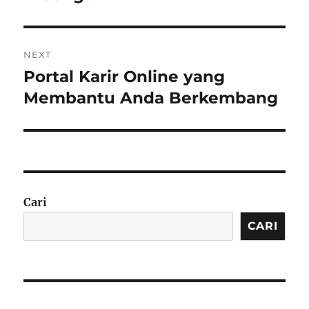
NEXT
Portal Karir Online yang
Next
post:
Membantu Anda Berkembang
Cari
CARI