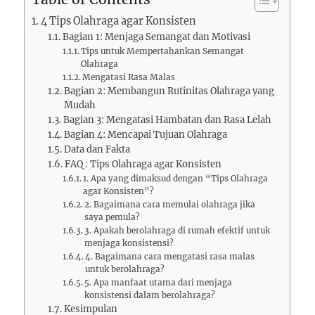
4 Tips Olahraga agar Konsisten
Bagian 1: Menjaga Semangat dan Motivasi
Tips untuk Mempertahankan Semangat
Olahraga
Mengatasi Rasa Malas
Bagian 2: Membangun Rutinitas Olahraga yang
Mudah
Bagian 3: Mengatasi Hambatan dan Rasa Lelah
Bagian 4: Mencapai Tujuan Olahraga
Data dan Fakta
FAQ : Tips Olahraga agar Konsisten
1. Apa yang dimaksud dengan “Tips Olahraga
agar Konsisten”?
2. Bagaimana cara memulai olahraga jika
saya pemula?
3. Apakah berolahraga di rumah efektif untuk
menjaga konsistensi?
4. Bagaimana cara mengatasi rasa malas
untuk berolahraga?
5. Apa manfaat utama dari menjaga
konsistensi dalam berolahraga?
Kesimpulan