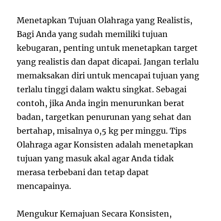
Menetapkan Tujuan Olahraga yang Realistis,
Bagi Anda yang sudah memiliki tujuan
kebugaran, penting untuk menetapkan target
yang realistis dan dapat dicapai. Jangan terlalu
memaksakan diri untuk mencapai tujuan yang
terlalu tinggi dalam waktu singkat. Sebagai
contoh, jika Anda ingin menurunkan berat
badan, targetkan penurunan yang sehat dan
bertahap, misalnya 0,5 kg per minggu. Tips
Olahraga agar Konsisten adalah menetapkan
tujuan yang masuk akal agar Anda tidak
merasa terbebani dan tetap dapat
mencapainya.
Mengukur Kemajuan Secara Konsisten,