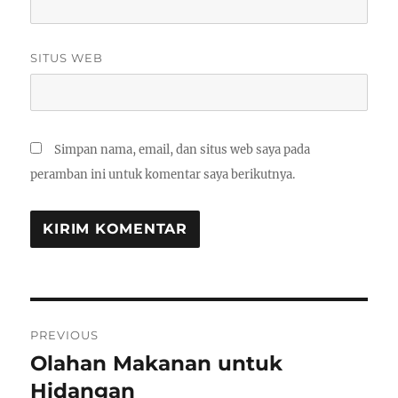
SITUS WEB
Simpan nama, email, dan situs web saya pada
peramban ini untuk komentar saya berikutnya.
Navigasi
PREVIOUS
pos
Olahan Makanan untuk
Previous
post:
Hidangan