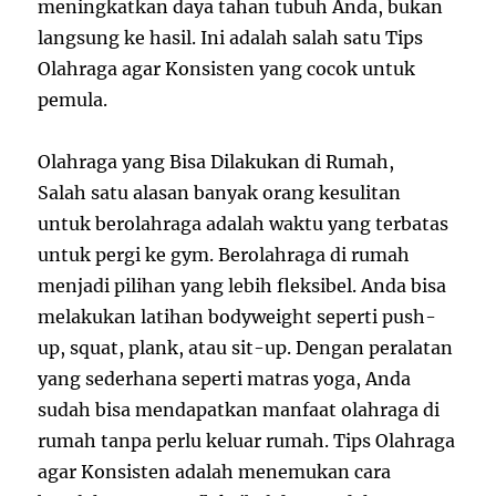
meningkatkan daya tahan tubuh Anda, bukan
langsung ke hasil. Ini adalah salah satu Tips
Olahraga agar Konsisten yang cocok untuk
pemula.
Olahraga yang Bisa Dilakukan di Rumah,
Salah satu alasan banyak orang kesulitan
untuk berolahraga adalah waktu yang terbatas
untuk pergi ke gym. Berolahraga di rumah
menjadi pilihan yang lebih fleksibel. Anda bisa
melakukan latihan bodyweight seperti push-
up, squat, plank, atau sit-up. Dengan peralatan
yang sederhana seperti matras yoga, Anda
sudah bisa mendapatkan manfaat olahraga di
rumah tanpa perlu keluar rumah. Tips Olahraga
agar Konsisten adalah menemukan cara