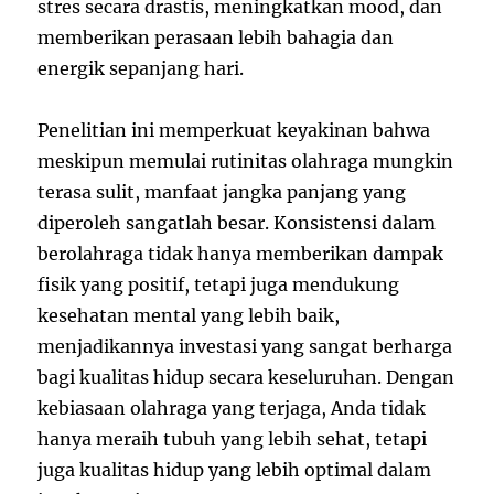
stres secara drastis, meningkatkan mood, dan
memberikan perasaan lebih bahagia dan
energik sepanjang hari.
Penelitian ini memperkuat keyakinan bahwa
meskipun memulai rutinitas olahraga mungkin
terasa sulit, manfaat jangka panjang yang
diperoleh sangatlah besar. Konsistensi dalam
berolahraga tidak hanya memberikan dampak
fisik yang positif, tetapi juga mendukung
kesehatan mental yang lebih baik,
menjadikannya investasi yang sangat berharga
bagi kualitas hidup secara keseluruhan. Dengan
kebiasaan olahraga yang terjaga, Anda tidak
hanya meraih tubuh yang lebih sehat, tetapi
juga kualitas hidup yang lebih optimal dalam