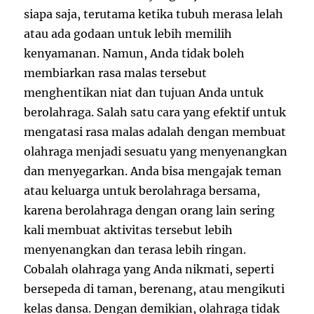
siapa saja, terutama ketika tubuh merasa lelah
atau ada godaan untuk lebih memilih
kenyamanan. Namun, Anda tidak boleh
membiarkan rasa malas tersebut
menghentikan niat dan tujuan Anda untuk
berolahraga. Salah satu cara yang efektif untuk
mengatasi rasa malas adalah dengan membuat
olahraga menjadi sesuatu yang menyenangkan
dan menyegarkan. Anda bisa mengajak teman
atau keluarga untuk berolahraga bersama,
karena berolahraga dengan orang lain sering
kali membuat aktivitas tersebut lebih
menyenangkan dan terasa lebih ringan.
Cobalah olahraga yang Anda nikmati, seperti
bersepeda di taman, berenang, atau mengikuti
kelas dansa. Dengan demikian, olahraga tidak