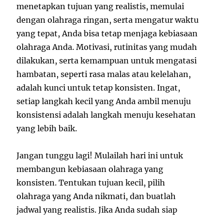
menetapkan tujuan yang realistis, memulai
dengan olahraga ringan, serta mengatur waktu
yang tepat, Anda bisa tetap menjaga kebiasaan
olahraga Anda. Motivasi, rutinitas yang mudah
dilakukan, serta kemampuan untuk mengatasi
hambatan, seperti rasa malas atau kelelahan,
adalah kunci untuk tetap konsisten. Ingat,
setiap langkah kecil yang Anda ambil menuju
konsistensi adalah langkah menuju kesehatan
yang lebih baik.
Jangan tunggu lagi! Mulailah hari ini untuk
membangun kebiasaan olahraga yang
konsisten. Tentukan tujuan kecil, pilih
olahraga yang Anda nikmati, dan buatlah
jadwal yang realistis. Jika Anda sudah siap