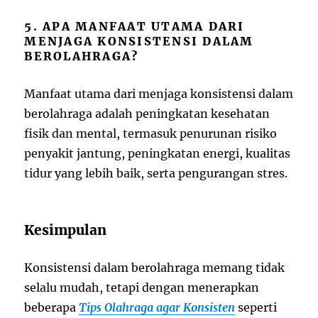
5. APA MANFAAT UTAMA DARI
MENJAGA KONSISTENSI DALAM
BEROLAHRAGA?
Manfaat utama dari menjaga konsistensi dalam
berolahraga adalah peningkatan kesehatan
fisik dan mental, termasuk penurunan risiko
penyakit jantung, peningkatan energi, kualitas
tidur yang lebih baik, serta pengurangan stres.
Kesimpulan
Konsistensi dalam berolahraga memang tidak
selalu mudah, tetapi dengan menerapkan
beberapa
Tips Olahraga agar Konsisten
seperti