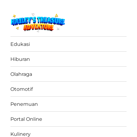
haileystreasureadventure.net
Edukasi
Hiburan
Olahraga
Otomotif
Penemuan
Portal Online
Kulinery