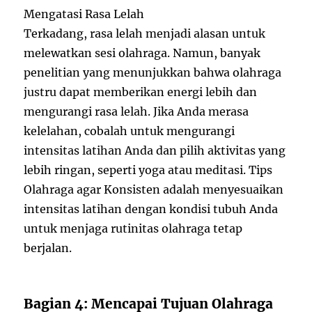
Mengatasi Rasa Lelah
Terkadang, rasa lelah menjadi alasan untuk
melewatkan sesi olahraga. Namun, banyak
penelitian yang menunjukkan bahwa olahraga
justru dapat memberikan energi lebih dan
mengurangi rasa lelah. Jika Anda merasa
kelelahan, cobalah untuk mengurangi
intensitas latihan Anda dan pilih aktivitas yang
lebih ringan, seperti yoga atau meditasi. Tips
Olahraga agar Konsisten adalah menyesuaikan
intensitas latihan dengan kondisi tubuh Anda
untuk menjaga rutinitas olahraga tetap
berjalan.
Bagian 4: Mencapai Tujuan Olahraga