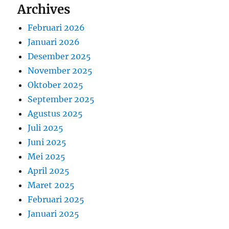
Archives
Februari 2026
Januari 2026
Desember 2025
November 2025
Oktober 2025
September 2025
Agustus 2025
Juli 2025
Juni 2025
Mei 2025
April 2025
Maret 2025
Februari 2025
Januari 2025