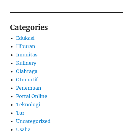
Categories
Edukasi
Hiburan
Imunitas
Kulinery
Olahraga
Otomotif
Penemuan
Portal Online
Teknologi
Tur
Uncategorized
Usaha