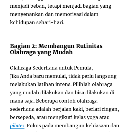
menjadi beban, tetapi menjadi bagian yang
menyenankan dan memotivasi dalam
kehidupan sehari-hari.
Bagian 2: Membangun Rutinitas
Olahraga yang Mudah
Olahraga Sederhana untuk Pemula,
Jika Anda baru memulai, tidak perlu langsung
melakukan latihan intens. Pilihlah olahraga
yang mudah dilakukan dan bisa dilakukan di
mana saja. Beberapa contoh olahraga
sederhana adalah berjalan kaki, berlari ringan,
bersepeda, atau mengikuti kelas yoga atau
pilates
. Fokus pada membangun kebiasaan dan