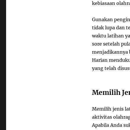
kebiasaan olahr
Gunakan penginga
tidak lupa dan 
waktu latihan ya
sore setelah pul
menjadikannya ba
Harian mendukun
yang telah disus
Memilih Je
Memilih jenis l
aktivitas olahr
Apabila Anda suk