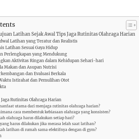
tents
uan Latihan Sejak Awal Tips Jaga Rutinitas Olahraga Harian
wal Latihan yang Teratur dan Realistis
is Latihan Sesuai Gaya Hidup
n Perlengkapan yang Mendukung
kan Aktivitas Ringan dalam Kehidupan Sehari-hari
la Makan dan Asupan Nutrisi
rkembangan dan Evaluasi Berkala
aktu Istirahat dan Pemulihan Otot
kta
s
 Jaga Rutinitas Olahraga Harian
 manfaat utama dari menjaga rutinitas olahraga harian?
aimana cara membentuk kebiasaan olahraga yang konsisten?
kah olahraga harus dilakukan setiap hari?
 yang harus dilakukan jika merasa lelah saat latihan?
kah latihan di rumah sama efektifnya dengan di gym?
n