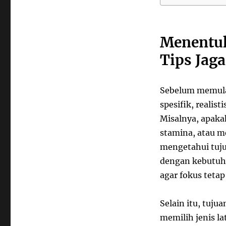
Menentuk
Tips Jaga
Sebelum memulai
spesifik, realist
Misalnya, apak
stamina, atau m
mengetahui tuju
dengan kebutuha
agar fokus tetap
Selain itu, tuj
memilih jenis la