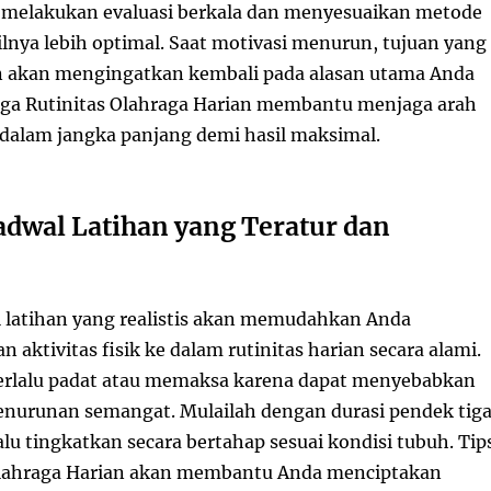
 melakukan evaluasi berkala dan menyesuaikan metode
ilnya lebih optimal. Saat motivasi menurun, tujuan yang
n akan mengingatkan kembali pada alasan utama Anda
aga Rutinitas Olahraga Harian membantu menjaga arah
 dalam jangka panjang demi hasil maksimal.
dwal Latihan yang Teratur dan
latihan yang realistis akan memudahkan Anda
 aktivitas fisik ke dalam rutinitas harian secara alami.
terlalu padat atau memaksa karena dapat menyebabkan
enurunan semangat. Mulailah dengan durasi pendek tig
alu tingkatkan secara bertahap sesuai kondisi tubuh. Tip
 Olahraga Harian akan membantu Anda menciptakan