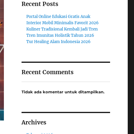
Recent Posts
Portal Online Edukasi Gratis Anak
Interior Mobil Minimalis Favorit 2026
Kuliner Tradisional Kembali Jadi Tren
Tren Imunitas Holistik Tahun 2026
Tur Healing Alam Indonesia 2026
Recent Comments
Tidak ada komentar untuk ditampilkan.
Archives