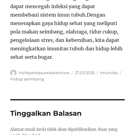
dapat mencegah infeksi yang dapat
membebani sistem imun tubuh.Dengan
menerapkan gaya hidup sehat yang meliputi
pola makan seimbang, olahraga, tidur cukup,
pengelolaan stres, dan kebersihan, kita dapat
meningkatkan imunitas tubuh dan hidup lebih
sehat serta bugar.
Author
Posted
Categories
Tags
haileystreasureadventure
27.03.2025
Imunitas
on
Hidup seimbang
Tinggalkan Balasan
Alamat email Anda tidak akan dipublikasikan.
Ruas yang