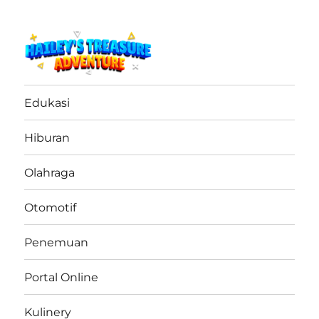
haileystreasureadventure.net
Edukasi
Hiburan
Olahraga
Otomotif
Penemuan
Portal Online
Kulinery