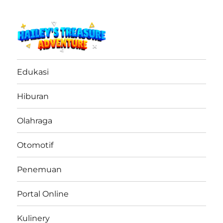
haileystreasureadventure.net
Edukasi
Hiburan
Olahraga
Otomotif
Penemuan
Portal Online
Kulinery