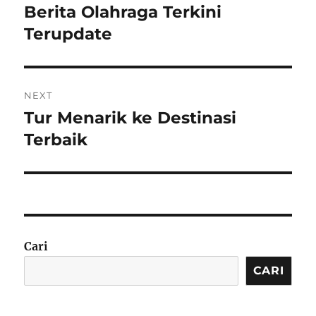
pos
Berita Olahraga Terkini
Previous
post:
Terupdate
NEXT
Tur Menarik ke Destinasi
Next
post:
Terbaik
Cari
CARI