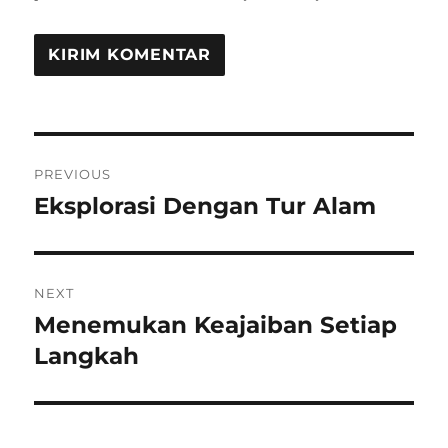
Navigasi
PREVIOUS
pos
Eksplorasi Dengan Tur Alam
Previous
post:
NEXT
Menemukan Keajaiban Setiap
Next
post:
Langkah