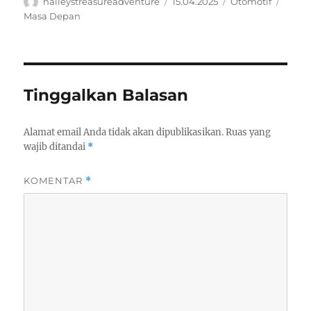
Author
Posted
Categories
Tags
haileystreasureadventure
15.04.2025
Otomotif
on
Masa Depan
Tinggalkan Balasan
Alamat email Anda tidak akan dipublikasikan.
Ruas yang
wajib ditandai
*
KOMENTAR
*