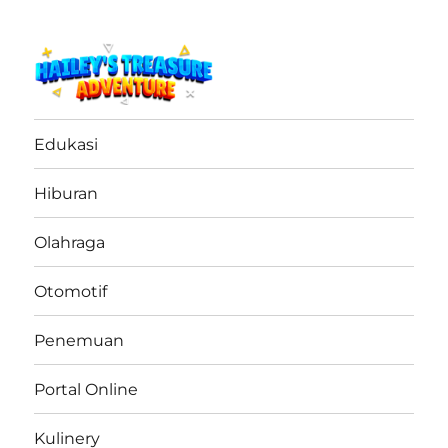
haileystreasureadventure.net
Edukasi
Hiburan
Olahraga
Otomotif
Penemuan
Portal Online
Kulinery