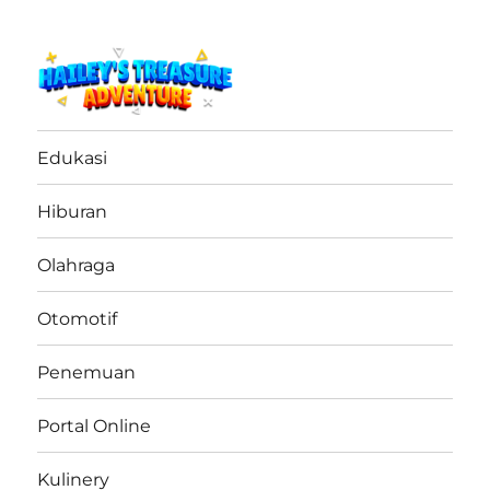
haileystreasureadventure.net
Edukasi
Hiburan
Olahraga
Otomotif
Penemuan
Portal Online
Kulinery