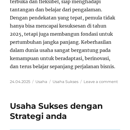
terbuka dan fleksibel, siap menghadapi
tantangan dan belajar dari pengalaman.
Dengan pendekatan yang tepat, pemula tidak
hanya bisa mencapai kesuksesan di tahun
2025, tetapi juga membangun fondasi untuk
pertumbuhan jangka panjang. Keberhasilan
dalam dunia usaha sangat bergantung pada
kemampuan untuk beradaptasi, berinovasi,
dan terus belajar sepanjang perjalanan bisnis.
Posted
Categories
Tags
on
24.04.2025
Usaha
Usaha Sukses
Leave a comment
on
Usaha
Sukse
untuk
Usaha Sukses dengan
Pemu
2025
Strategi anda