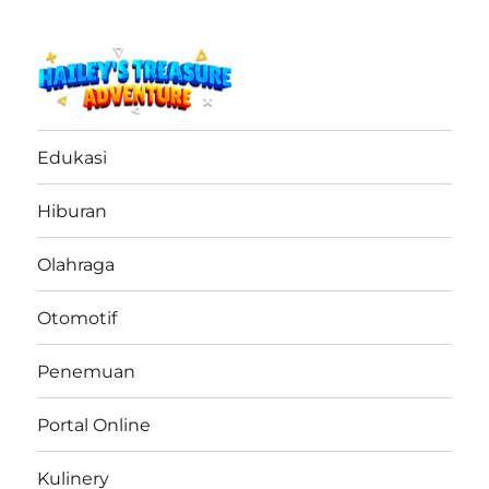
haileystreasureadventure.net
Edukasi
Hiburan
Olahraga
Otomotif
Penemuan
Portal Online
Kulinery