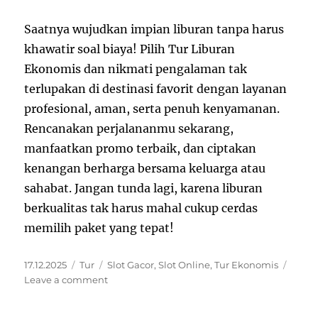
Saatnya wujudkan impian liburan tanpa harus
khawatir soal biaya! Pilih Tur Liburan
Ekonomis dan nikmati pengalaman tak
terlupakan di destinasi favorit dengan layanan
profesional, aman, serta penuh kenyamanan.
Rencanakan perjalananmu sekarang,
manfaatkan promo terbaik, dan ciptakan
kenangan berharga bersama keluarga atau
sahabat. Jangan tunda lagi, karena liburan
berkualitas tak harus mahal cukup cerdas
memilih paket yang tepat!
Posted
Categories
Tags
17.12.2025
Tur
Slot Gacor
,
Slot Online
,
Tur Ekonomis
on
on
Leave a comment
Tur
Liburan