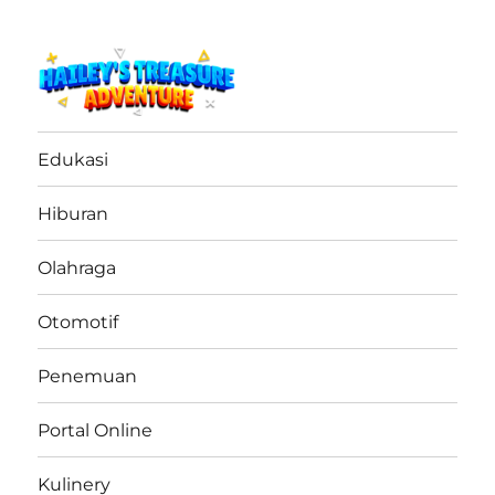
haileystreasureadventure.net
Edukasi
Hiburan
Olahraga
Otomotif
Penemuan
Portal Online
Kulinery