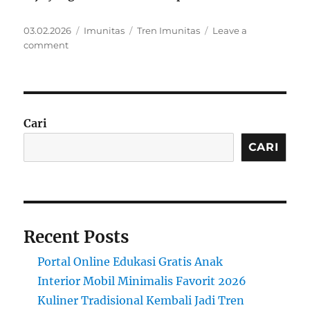
Posted
Categories
Tags
03.02.2026
Imunitas
Tren Imunitas
Leave a
on
on
comment
Tren
Imunitas
Holistik
Tahun
2026
Cari
CARI
Recent Posts
Portal Online Edukasi Gratis Anak
Interior Mobil Minimalis Favorit 2026
Kuliner Tradisional Kembali Jadi Tren