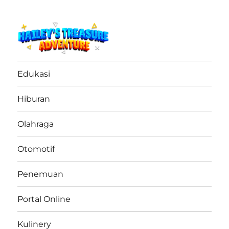
haileystreasureadventure.net
Edukasi
Hiburan
Olahraga
Otomotif
Penemuan
Portal Online
Kulinery