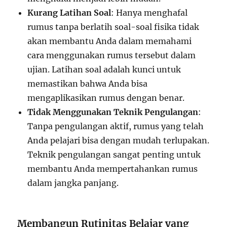
Kurang Latihan Soal
: Hanya menghafal
rumus tanpa berlatih soal-soal fisika tidak
akan membantu Anda dalam memahami
cara menggunakan rumus tersebut dalam
ujian. Latihan soal adalah kunci untuk
memastikan bahwa Anda bisa
mengaplikasikan rumus dengan benar.
Tidak Menggunakan Teknik Pengulangan
:
Tanpa pengulangan aktif, rumus yang telah
Anda pelajari bisa dengan mudah terlupakan.
Teknik pengulangan sangat penting untuk
membantu Anda mempertahankan rumus
dalam jangka panjang.
Membangun Rutinitas Belajar yang