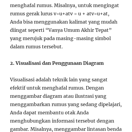
menghafal rumus. Misalnya, untuk mengingat
rumus gerak lurus v=u+atv = u + atv=u+at,
Anda bisa menggunakan kalimat yang mudah
diingat seperti “Vanya Umum Akhir Tepat”
yang merujuk pada masing-masing simbol
dalam rumus tersebut.
2. Visualisasi dan Penggunaan Diagram
Visualisasi adalah teknik lain yang sangat
efektif untuk menghafal rumus. Dengan
menggambar diagram atau ilustrasi yang
menggambarkan rumus yang sedang dipelajari,
Anda dapat membantu otak Anda
menghubungkan informasi tersebut dengan
gambar. Misalnya, menggambar lintasan benda