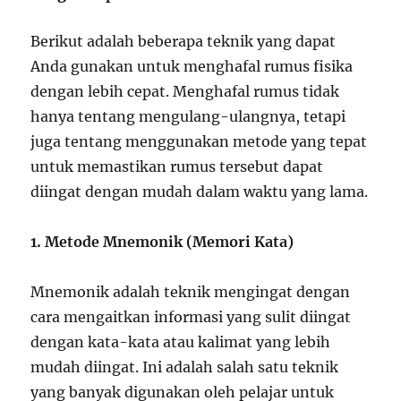
Berikut adalah beberapa teknik yang dapat
Anda gunakan untuk menghafal rumus fisika
dengan lebih cepat. Menghafal rumus tidak
hanya tentang mengulang-ulangnya, tetapi
juga tentang menggunakan metode yang tepat
untuk memastikan rumus tersebut dapat
diingat dengan mudah dalam waktu yang lama.
1. Metode Mnemonik (Memori Kata)
Mnemonik adalah teknik mengingat dengan
cara mengaitkan informasi yang sulit diingat
dengan kata-kata atau kalimat yang lebih
mudah diingat. Ini adalah salah satu teknik
yang banyak digunakan oleh pelajar untuk