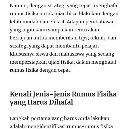
Namun, dengan strategi yang tepat, menghafal
rumus fisika untuk ujian bisa dilakukan dengan
lebih mudah dan efektif. Adapun pembahasan
yang ingin kami sampaikan tentu akan
bertujuan untuk memberikan tips, teknik, dan
strategi yang dapat membantu pelajar,
khususnya siswa dan mahasiswa yang sedang
mempersiapkan ujian fisika, dalam menghafal
rumus fisika dengan cepat.
Kenali Jenis-jenis Rumus Fisika
yang Harus Dihafal
Langkah pertama yang harus Anda lakukan
adalah mengidentifikasi rumus-rumus fisika