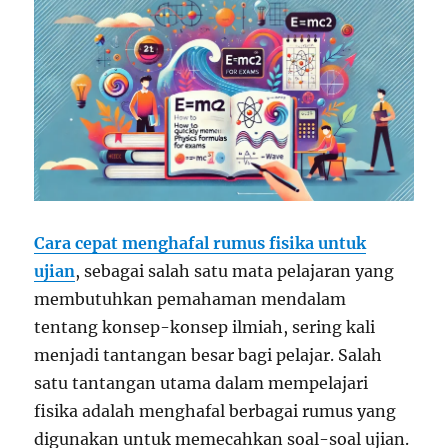
Cara cepat menghafal rumus fisika untuk
ujian
, sebagai salah satu mata pelajaran yang
membutuhkan pemahaman mendalam
tentang konsep-konsep ilmiah, sering kali
menjadi tantangan besar bagi pelajar. Salah
satu tantangan utama dalam mempelajari
fisika adalah menghafal berbagai rumus yang
digunakan untuk memecahkan soal-soal ujian.