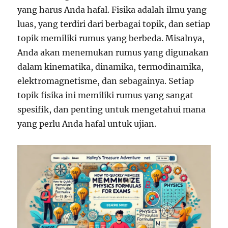
yang harus Anda hafal. Fisika adalah ilmu yang
luas, yang terdiri dari berbagai topik, dan setiap
topik memiliki rumus yang berbeda. Misalnya,
Anda akan menemukan rumus yang digunakan
dalam kinematika, dinamika, termodinamika,
elektromagnetisme, dan sebagainya. Setiap
topik fisika ini memiliki rumus yang sangat
spesifik, dan penting untuk mengetahui mana
yang perlu Anda hafal untuk ujian.