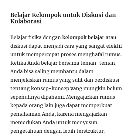
Belajar Kelompok untuk Diskusi dan
Kolaborasi
Belajar fisika dengan
kelompok belajar
atau
diskusi dapat menjadi cara yang sangat efektif
untuk mempercepat proses menghafal rumus.
Ketika Anda belajar bersama teman-teman,
Anda bisa saling membantu dalam
menjelaskan rumus yang sulit dan berdiskusi
tentang konsep-konsep yang mungkin belum
sepenuhnya dipahami. Mengajarkan rumus
kepada orang lain juga dapat memperkuat
pemahaman Anda, karena mengajarkan
memerlukan Anda untuk menyusun
pengetahuan dengan lebih terstruktur.