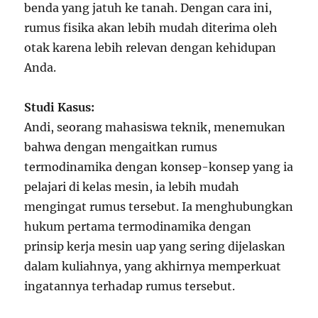
benda yang jatuh ke tanah. Dengan cara ini,
rumus fisika akan lebih mudah diterima oleh
otak karena lebih relevan dengan kehidupan
Anda.
Studi Kasus:
Andi, seorang mahasiswa teknik, menemukan
bahwa dengan mengaitkan rumus
termodinamika dengan konsep-konsep yang ia
pelajari di kelas mesin, ia lebih mudah
mengingat rumus tersebut. Ia menghubungkan
hukum pertama termodinamika dengan
prinsip kerja mesin uap yang sering dijelaskan
dalam kuliahnya, yang akhirnya memperkuat
ingatannya terhadap rumus tersebut.