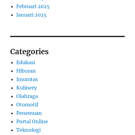
Februari 2025
Januari 2025
Categories
Edukasi
Hiburan
Imunitas
Kulinery
Olahraga
Otomotif
Penemuan
Portal Online
Teknologi