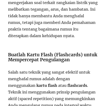
mengerjakan soal terkait rangkaian listrik yang
melibatkan tegangan, arus, dan hambatan. Ini
tidak hanya membantu Anda menghafal
rumus, tetapi juga memberi Anda pemahaman
praktis tentang bagaimana rumus itu
diterapkan dalam kehidupan nyata.
Buatlah Kartu Flash (Flashcards) untuk
Mempercepat Pengulangan
Salah satu teknik yang sangat efektif untuk
menghafal rumus adalah dengan
menggunakan
kartu flash
atau
flashcards
.
Teknik ini menggunakan prinsip pengulangan
aktif (spaced repetition) yang memungkinkan
Anda mengulang rumus pada interval waktu