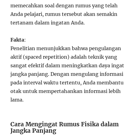
memecahkan soal dengan rumus yang telah
Anda pelajari, rumus tersebut akan semakin
tertanam dalam ingatan Anda.
Fakta
:
Penelitian menunjukkan bahwa pengulangan
aktif (spaced repetition) adalah teknik yang
sangat efektif dalam meningkatkan daya ingat
jangka panjang. Dengan mengulang informasi
pada interval waktu tertentu, Anda membantu
otak untuk mempertahankan informasi lebih
lama.
Cara Mengingat Rumus Fisika dalam
Jangka Panjang