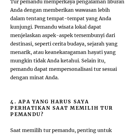
Tur pemandu memperkaya pengalaman liburan
Anda dengan memberikan wawasan lebih
dalam tentang tempat-tempat yang Anda
kunjungi. Pemandu wisata lokal dapat
menjelaskan aspek-aspek tersembunyi dari
destinasi, seperti cerita budaya, sejarah yang
menarik, atau keanekaragaman hayati yang
mungkin tidak Anda ketahui. Selain itu,
pemandu dapat mempersonalisasi tur sesuai
dengan minat Anda.
4. APA YANG HARUS SAYA
PERHATIKAN SAAT MEMILIH TUR
PEMANDU?
Saat memilih tur pemandu, penting untuk