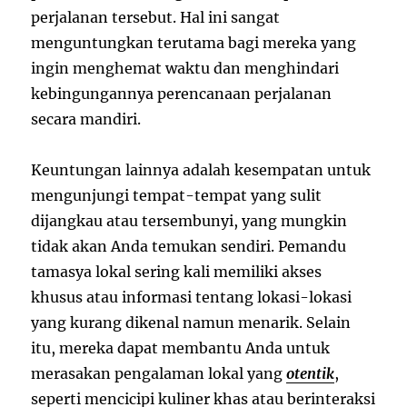
perjalanan tersebut. Hal ini sangat
menguntungkan terutama bagi mereka yang
ingin menghemat waktu dan menghindari
kebingungannya perencanaan perjalanan
secara mandiri.
Keuntungan lainnya adalah kesempatan untuk
mengunjungi tempat-tempat yang sulit
dijangkau atau tersembunyi, yang mungkin
tidak akan Anda temukan sendiri. Pemandu
tamasya lokal sering kali memiliki akses
khusus atau informasi tentang lokasi-lokasi
yang kurang dikenal namun menarik. Selain
itu, mereka dapat membantu Anda untuk
merasakan pengalaman lokal yang
otentik
,
seperti mencicipi kuliner khas atau berinteraksi