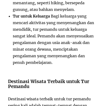
menantang, seperti hiking, bersepeda
gunung, atau bahkan menyelam.
Tur untuk Keluarga
Bagi keluarga yang
mencari aktivitas yang menyenangkan dan
mendidik, tur pemandu untuk keluarga
sangat ideal. Pemandu akan menyesuaikan
pengalaman dengan usia anak-anak dan
minat orang dewasa, menciptakan
pengalaman yang menyenangkan dan
penuh pembelajaran.
Destinasi Wisata Terbaik untuk Tur
Pemandu
Destinasi wisata terbaik untuk tur pemandu
sering kali adalah tempat-tempat dengan