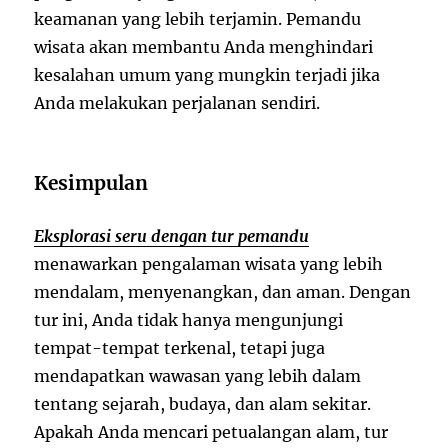
keamanan yang lebih terjamin. Pemandu
wisata akan membantu Anda menghindari
kesalahan umum yang mungkin terjadi jika
Anda melakukan perjalanan sendiri.
Kesimpulan
Eksplorasi seru dengan tur pemandu
menawarkan pengalaman wisata yang lebih
mendalam, menyenangkan, dan aman. Dengan
tur ini, Anda tidak hanya mengunjungi
tempat-tempat terkenal, tetapi juga
mendapatkan wawasan yang lebih dalam
tentang sejarah, budaya, dan alam sekitar.
Apakah Anda mencari petualangan alam, tur