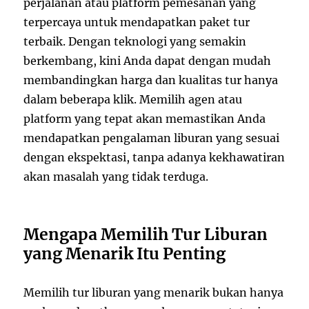
perjalanan atau platform pemesanan yang
terpercaya untuk mendapatkan paket tur
terbaik. Dengan teknologi yang semakin
berkembang, kini Anda dapat dengan mudah
membandingkan harga dan kualitas tur hanya
dalam beberapa klik. Memilih agen atau
platform yang tepat akan memastikan Anda
mendapatkan pengalaman liburan yang sesuai
dengan ekspektasi, tanpa adanya kekhawatiran
akan masalah yang tidak terduga.
Mengapa Memilih Tur Liburan
yang Menarik Itu Penting
Memilih tur liburan yang menarik bukan hanya