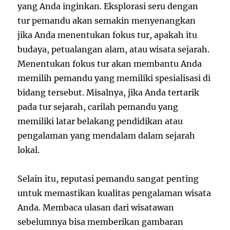
yang Anda inginkan. Eksplorasi seru dengan
tur pemandu akan semakin menyenangkan
jika Anda menentukan fokus tur, apakah itu
budaya, petualangan alam, atau wisata sejarah.
Menentukan fokus tur akan membantu Anda
memilih pemandu yang memiliki spesialisasi di
bidang tersebut. Misalnya, jika Anda tertarik
pada tur sejarah, carilah pemandu yang
memiliki latar belakang pendidikan atau
pengalaman yang mendalam dalam sejarah
lokal.
Selain itu, reputasi pemandu sangat penting
untuk memastikan kualitas pengalaman wisata
Anda. Membaca ulasan dari wisatawan
sebelumnya bisa memberikan gambaran