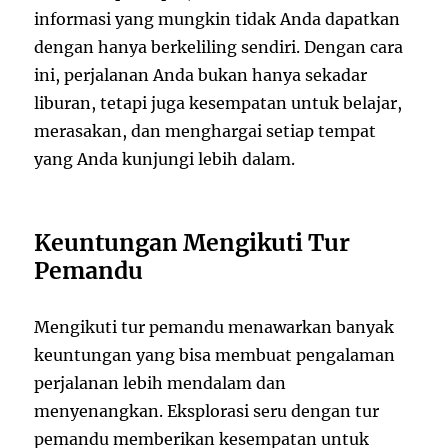
informasi yang mungkin tidak Anda dapatkan
dengan hanya berkeliling sendiri. Dengan cara
ini, perjalanan Anda bukan hanya sekadar
liburan, tetapi juga kesempatan untuk belajar,
merasakan, dan menghargai setiap tempat
yang Anda kunjungi lebih dalam.
Keuntungan Mengikuti Tur
Pemandu
Mengikuti tur pemandu menawarkan banyak
keuntungan yang bisa membuat pengalaman
perjalanan lebih mendalam dan
menyenangkan. Eksplorasi seru dengan tur
pemandu memberikan kesempatan untuk