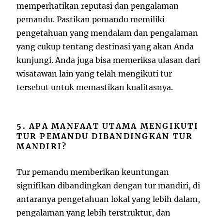
memperhatikan reputasi dan pengalaman
pemandu. Pastikan pemandu memiliki
pengetahuan yang mendalam dan pengalaman
yang cukup tentang destinasi yang akan Anda
kunjungi. Anda juga bisa memeriksa ulasan dari
wisatawan lain yang telah mengikuti tur
tersebut untuk memastikan kualitasnya.
5. APA MANFAAT UTAMA MENGIKUTI
TUR PEMANDU DIBANDINGKAN TUR
MANDIRI?
Tur pemandu memberikan keuntungan
signifikan dibandingkan dengan tur mandiri, di
antaranya pengetahuan lokal yang lebih dalam,
pengalaman yang lebih terstruktur, dan