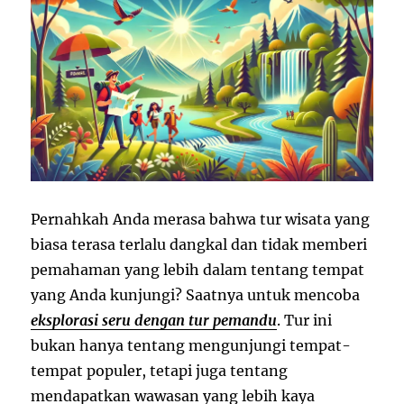
Pernahkah Anda merasa bahwa tur wisata yang
biasa terasa terlalu dangkal dan tidak memberi
pemahaman yang lebih dalam tentang tempat
yang Anda kunjungi? Saatnya untuk mencoba
eksplorasi seru dengan tur pemandu
. Tur ini
bukan hanya tentang mengunjungi tempat-
tempat populer, tetapi juga tentang
mendapatkan wawasan yang lebih kaya