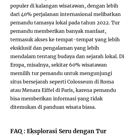
populer di kalangan wisatawan, dengan lebih
dari 40% perjalanan internasional melibatkan
pemandu tamasya lokal pada tahun 2022. Tur
pemandu memberikan banyak manfaat,
termasuk akses ke tempat-tempat yang lebih
eksklusif dan pengalaman yang lebih
mendalam tentang budaya dan sejarah lokal. Di
Eropa, misalnya, sekitar 60% wisatawan
memilih tur pemandu untuk mengunjungi
situs bersejarah seperti Colosseum di Roma
atau Menara Eiffel di Paris, karena pemandu
bisa memberikan informasi yang tidak
ditemukan di panduan wisata biasa.
FAQ : Eksplorasi Seru dengan Tur