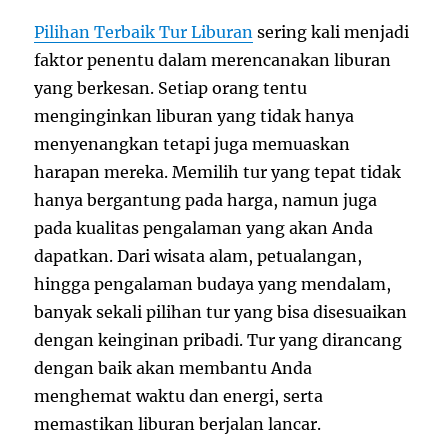
Pilihan Terbaik Tur Liburan
sering kali menjadi
faktor penentu dalam merencanakan liburan
yang berkesan. Setiap orang tentu
menginginkan liburan yang tidak hanya
menyenangkan tetapi juga memuaskan
harapan mereka. Memilih tur yang tepat tidak
hanya bergantung pada harga, namun juga
pada kualitas pengalaman yang akan Anda
dapatkan. Dari wisata alam, petualangan,
hingga pengalaman budaya yang mendalam,
banyak sekali pilihan tur yang bisa disesuaikan
dengan keinginan pribadi. Tur yang dirancang
dengan baik akan membantu Anda
menghemat waktu dan energi, serta
memastikan liburan berjalan lancar.