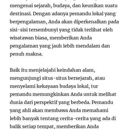
mengenai sejarah, budaya, dan keunikan suatu
destinasi. Dengan adanya pemandu lokal yang
berpengalaman, Anda akan diperkenalkan pada
sisi-sisi tersembunyi yang tidak terlihat oleh
wisatawan biasa, memberikan Anda
pengalaman yang jauh lebih mendalam dan
penuh makna.
Baik itu menjelajahi keindahan alam,
mengunjungi situs-situs bersejarah, atau
menyelami kekayaan budaya lokal, tur
pemandu memungkinkan Anda untuk melihat
dunia dari perspektif yang berbeda. Pemandu
yang ahli akan membawa Anda memahami
lebih banyak tentang cerita-cerita yang ada di
balik setiap tempat, memberikan Anda