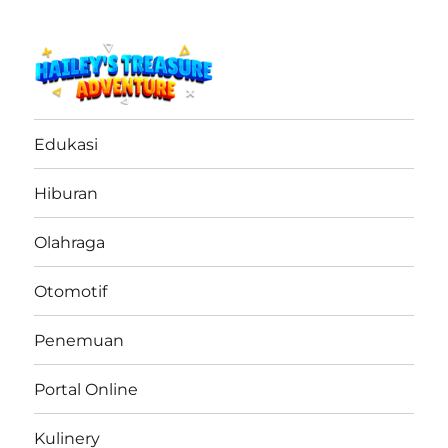
haileystreasureadventure.net
Edukasi
Hiburan
Olahraga
Otomotif
Penemuan
Portal Online
Kulinery