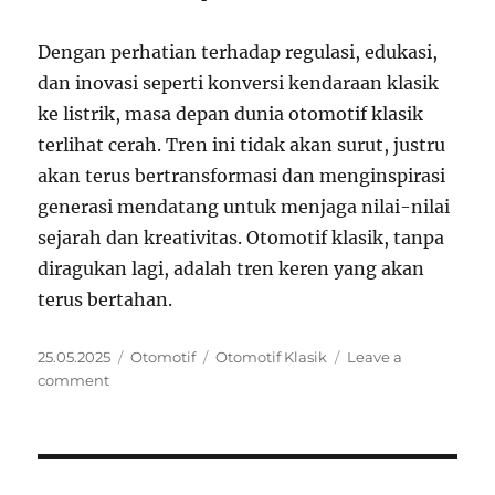
Dengan perhatian terhadap regulasi, edukasi,
dan inovasi seperti konversi kendaraan klasik
ke listrik, masa depan dunia otomotif klasik
terlihat cerah. Tren ini tidak akan surut, justru
akan terus bertransformasi dan menginspirasi
generasi mendatang untuk menjaga nilai-nilai
sejarah dan kreativitas. Otomotif klasik, tanpa
diragukan lagi, adalah tren keren yang akan
terus bertahan.
Posted
Categories
Tags
25.05.2025
Otomotif
Otomotif Klasik
Leave a
on
on
comment
Otomotif
Klasik
Jadi
Tren
Keren