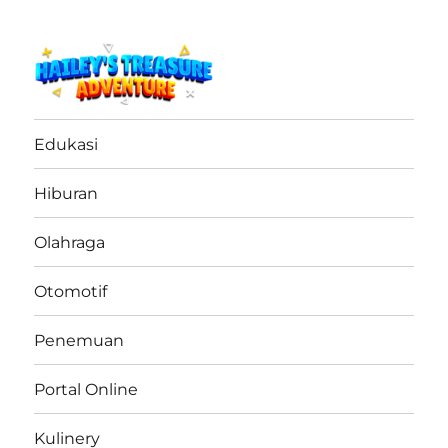
haileystreasureadventure.net
Edukasi
Hiburan
Olahraga
Otomotif
Penemuan
Portal Online
Kulinery