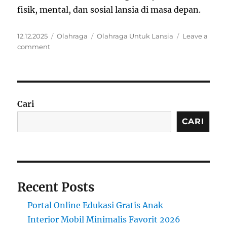
fisik, mental, dan sosial lansia di masa depan.
Posted
Categories
Tags
12.12.2025
Olahraga
Olahraga Untuk Lansia
Leave a
on
on
comment
Olahraga
Untuk
Lansia
Aktif
Aman
Cari
CARI
Recent Posts
Portal Online Edukasi Gratis Anak
Interior Mobil Minimalis Favorit 2026