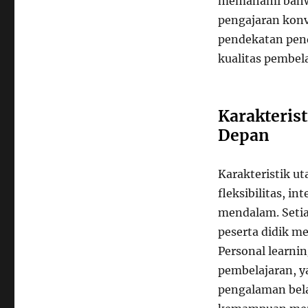
memahami bahwa
pengajaran konv
pendekatan pen
kualitas pembela
Karakteris
Depan
Karakteristik u
fleksibilitas, i
mendalam. Setia
peserta didik m
Personal learni
pembelajaran, 
pengalaman bela