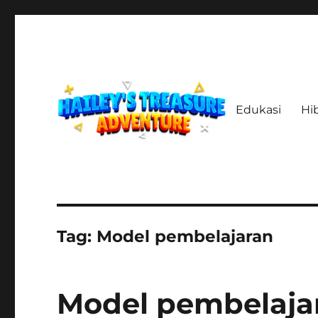
Edukasi
Hi
Menelusuri Jejak, Menemukan Harta, Merajut Kisah
haileystreasureadventur
Tag:
Model pembelajaran
Model pembelaja