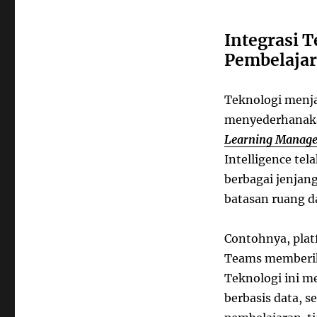
Integrasi T
Pembelaja
Teknologi menj
menyederhanakan
Learning Manag
Intelligence tel
berbagai jenjan
batasan ruang d
Contohnya, plat
Teams memberika
Teknologi ini me
berbasis data, s