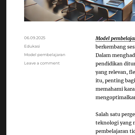
Posted
06.09.2025
Model pembelaja
on
Categories
Edukasi
berkembang sesu
Tags
Model pembelajaran
Dalam menghadap
on
Leave a comment
pendidikan ditu
Model
yang relevan, fl
pembelajaran
itu, penting bag
masa
depan
memahami karak
mengoptimalkan 
Salah satu perg
teknologi yang 
pembelajaran tid