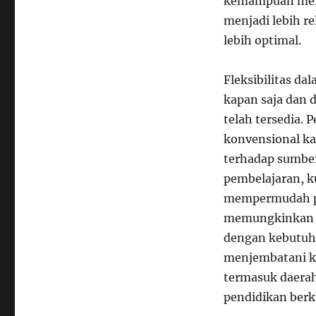
kemampuan mere
menjadi lebih re
lebih optimal.
Fleksibilitas d
kapan saja dan 
telah tersedia. 
konvensional ka
terhadap sumber 
pembelajaran, ku
mempermudah pro
memungkinkan me
dengan kebutuha
menjembatani ke
termasuk daerah
pendidikan berku