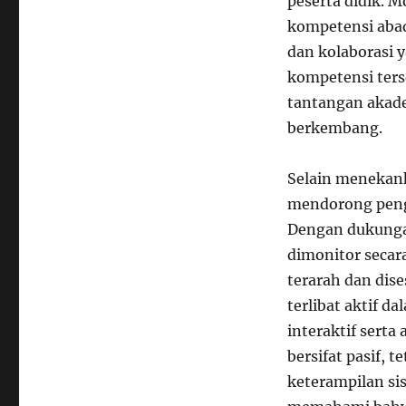
peserta didik.
kompetensi abad 
dan kolaborasi y
kompetensi ters
tantangan akadem
berkembang.
Selain menekan
mendorong pengg
Dengan dukungan
dimonitor secar
terarah dan dis
terlibat aktif d
interaktif serta
bersifat pasif, 
keterampilan si