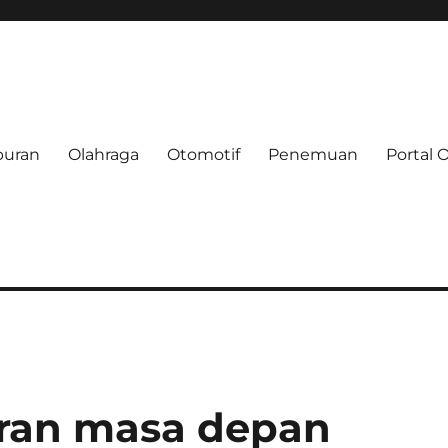
buran
Olahraga
Otomotif
Penemuan
Portal 
e.net
ran masa depan