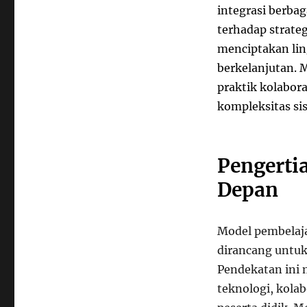
integrasi berba
terhadap strate
menciptakan ling
berkelanjutan. 
praktik kolabor
kompleksitas si
Pengerti
Depan
Model pembelaja
dirancang untuk
Pendekatan ini 
teknologi, kolab