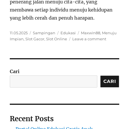
penerang jalan menuju cita-cita, yang
membawa setiap individu menuju kehidupan
yang lebih cerah dan penuh harapan.
Posted
Format
Categories
Tags
11.05.2025
Sampingan
Edukasi
Maxwin88
,
Menuju
on
on
Impian
,
Slot Gacor
,
Slot Online
Leave a comment
Pendidikan
Mencerahk
Jalan
Impian
Cari
CARI
Recent Posts