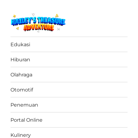
haileystreasureadventure.net
Edukasi
Hiburan
Olahraga
Otomotif
Penemuan
Portal Online
Kulinery