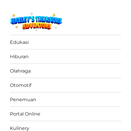
haileystreasureadventure.net
Edukasi
Hiburan
Olahraga
Otomotif
Penemuan
Portal Online
Kulinery