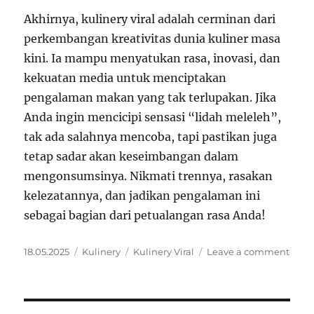
Akhirnya, kulinery viral adalah cerminan dari
perkembangan kreativitas dunia kuliner masa
kini. Ia mampu menyatukan rasa, inovasi, dan
kekuatan media untuk menciptakan
pengalaman makan yang tak terlupakan. Jika
Anda ingin mencicipi sensasi “lidah meleleh”,
tak ada salahnya mencoba, tapi pastikan juga
tetap sadar akan keseimbangan dalam
mengonsumsinya. Nikmati trennya, rasakan
kelezatannya, dan jadikan pengalaman ini
sebagai bagian dari petualangan rasa Anda!
Posted
Categories
Tags
on
18.05.2025
Kulinery
Kulinery Viral
Leave a comment
on
Kulin
Viral
Bikin
Lida