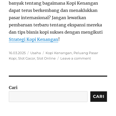
banyak tentang bagaimana Kopi Kenangan
dapat terus berkembang dan menaklukkan
pasar internasional? Jangan lewatkan
pembaruan terbaru tentang ekspansi mereka
dan tips bisnis kopi sukses dengan mengikuti
Strategi Kopi Kenangan
!
Posted
Categories
Tags
16.03.2025
Usaha
Kopi Kenangan
,
Peluang Pasar
on
on
Kopi
,
Slot Gacor
,
Slot Online
Leave a comment
Langkah
Kopi
Kenangan
Menaklukkan
Pasar
Cari
Malaysia
Singapura
CARI