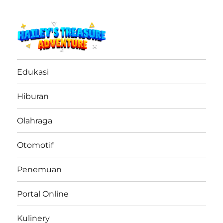
haileystreasureadventure.net
Edukasi
Hiburan
Olahraga
Otomotif
Penemuan
Portal Online
Kulinery