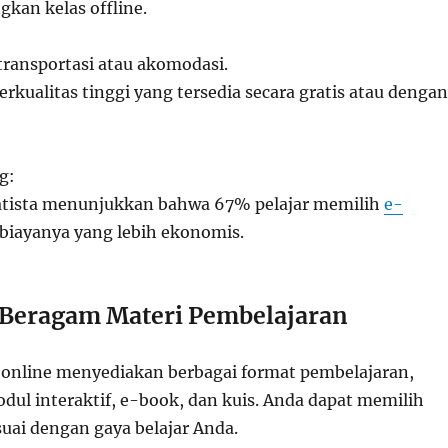
kan kelas offline.
transportasi atau akomodasi.
rkualitas tinggi yang tersedia secara gratis atau dengan
g:
Statista menunjukkan bahwa 67% pelajar memilih
e-
biayanya yang lebih ekonomis.
e Beragam Materi Pembelajaran
r online menyediakan berbagai format pembelajaran,
odul interaktif, e-book, dan kuis. Anda dapat memilih
uai dengan gaya belajar Anda.