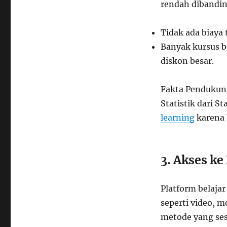
rendah dibanding
Tidak ada biaya 
Banyak kursus be
diskon besar.
Fakta Pendukun
Statistik dari 
learning
karena 
3. Akses k
Platform belaja
seperti video, m
metode yang ses