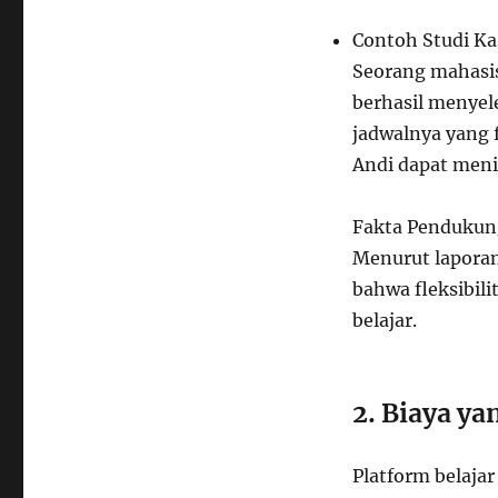
Contoh Studi Ka
Seorang mahasis
berhasil menyele
jadwalnya yang f
Andi dapat meni
Fakta Pendukun
Menurut laporan
bahwa fleksibil
belajar.
2. Biaya y
Platform belajar