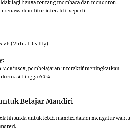
 tidak lagi hanya tentang membaca dan menonton.
menawarkan fitur interaktif seperti:
 VR (Virtual Reality).
g:
 McKinsey, pembelajaran interaktif meningkatkan
 informasi hingga 60%.
untuk Belajar Mandiri
melatih Anda untuk lebih mandiri dalam mengatur waktu
ateri.