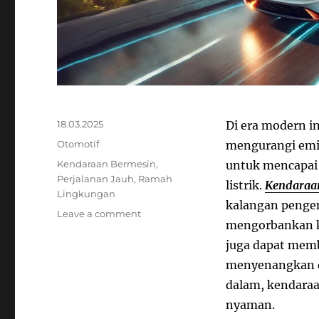
Posted
18.03.2025
Di era modern i
on
Categories
Otomotif
mengurangi emis
Tags
Kendaraan Bermesin
,
untuk mencapai 
Perjalanan Jauh
,
Ramah
listrik.
Kendaraan
Lingkungan
kalangan penge
on
Leave a comment
mengorbankan ke
Kendaraan
Listrik
juga dapat memb
Hebat
menyenangkan d
untuk
dalam, kendaraa
Perjalanan
nyaman.