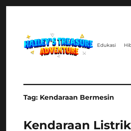
Edukasi
Hi
Menelusuri Jejak, Menemukan Harta, Merajut Kisah
haileystreasureadventur
Tag:
Kendaraan Bermesin
Kendaraan Listri