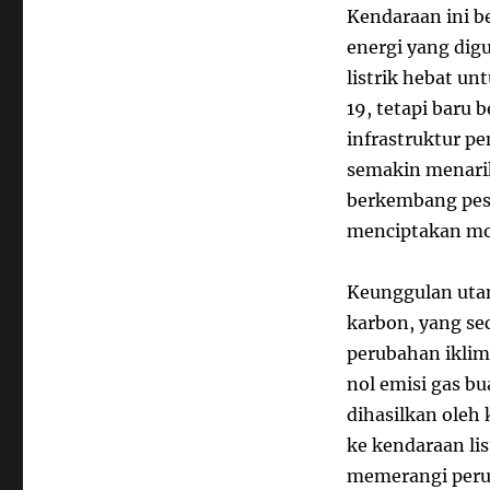
Kendaraan ini 
energi yang dig
listrik hebat un
19, tetapi baru 
infrastruktur pe
semakin menarik
berkembang pes
menciptakan mod
Keunggulan utam
karbon, yang se
perubahan iklim
nol emisi gas b
dihasilkan oleh
ke kendaraan lis
memerangi peru