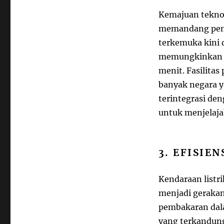
Kemajuan teknol
memandang pengi
terkemuka kini 
memungkinkan p
menit. Fasilitas
banyak negara y
terintegrasi de
untuk menjelaja
3. EFISIE
Kendaraan listr
menjadi gerakan
pembakaran dal
yang terkandun