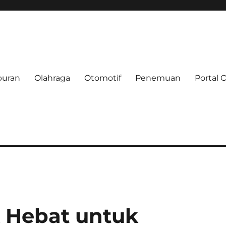
buran
Olahraga
Otomotif
Penemuan
Portal 
e.net
k Hebat untuk