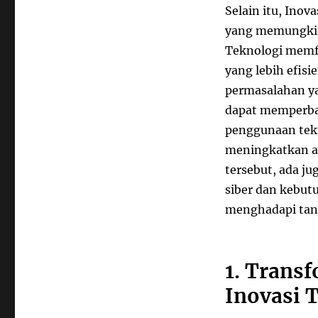
Selain itu, Inov
yang memungkink
Teknologi memfa
yang lebih efis
permasalahan ya
dapat memperbai
penggunaan tekn
meningkatkan ak
tersebut, ada j
siber dan kebut
menghadapi tan
1. Transf
Inovasi 