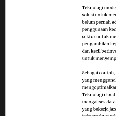
Teknologi moder
solusi untuk me
belum pernah ad
penggunaan kece
sektor untuk me
pengambilan kep
dan kecil berinv
untuk menyempu
Sebagai contoh,
yang menggunak
mengoptimalkan 
Teknologi clou
mengakses data 
yang bekerja ja