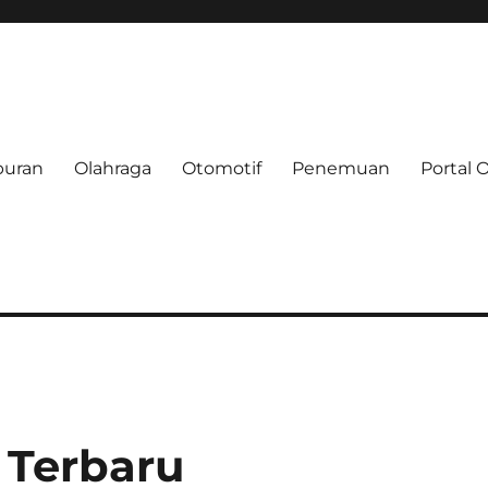
buran
Olahraga
Otomotif
Penemuan
Portal 
e.net
 Terbaru