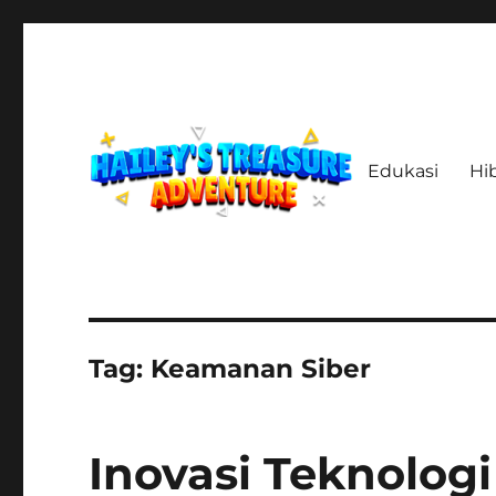
Edukasi
Hi
Menelusuri Jejak, Menemukan Harta, Merajut Kisah
haileystreasureadventur
Tag:
Keamanan Siber
Inovasi Teknologi