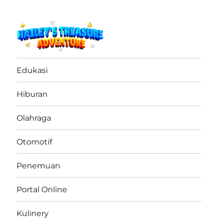
haileystreasureadventure.net
Edukasi
Hiburan
Olahraga
Otomotif
Penemuan
Portal Online
Kulinery