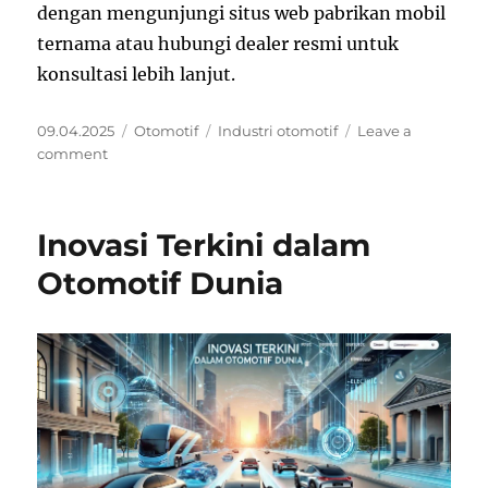
dengan mengunjungi situs web pabrikan mobil
ternama atau hubungi dealer resmi untuk
konsultasi lebih lanjut.
Posted
Categories
Tags
09.04.2025
Otomotif
Industri otomotif
Leave a
on
on
comment
Pabrik
Mobil
Terdepan
Inovasi Terkini dalam
Inovatif
dan
Otomotif Dunia
Berkualitas