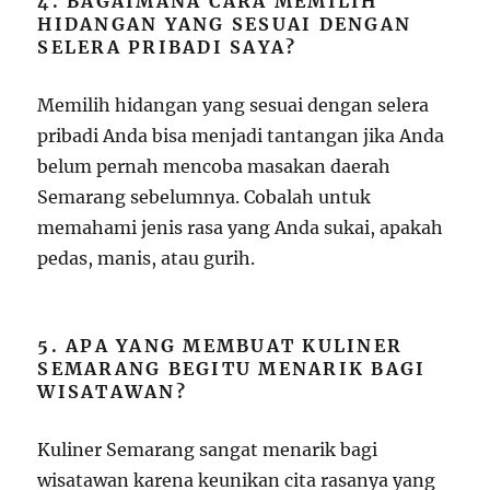
4. BAGAIMANA CARA MEMILIH
HIDANGAN YANG SESUAI DENGAN
SELERA PRIBADI SAYA?
Memilih hidangan yang sesuai dengan selera
pribadi Anda bisa menjadi tantangan jika Anda
belum pernah mencoba masakan daerah
Semarang sebelumnya. Cobalah untuk
memahami jenis rasa yang Anda sukai, apakah
pedas, manis, atau gurih.
5. APA YANG MEMBUAT KULINER
SEMARANG BEGITU MENARIK BAGI
WISATAWAN?
Kuliner Semarang sangat menarik bagi
wisatawan karena keunikan cita rasanya yang