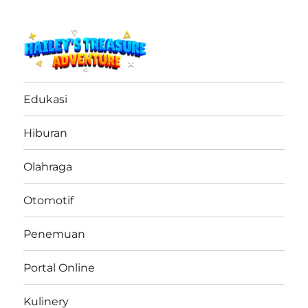
haileystreasureadventure.net
Edukasi
Hiburan
Olahraga
Otomotif
Penemuan
Portal Online
Kulinery