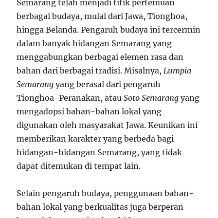
Semarang telah menjadi titik pertemuan
berbagai budaya, mulai dari Jawa, Tionghoa,
hingga Belanda. Pengaruh budaya ini tercermin
dalam banyak hidangan Semarang yang
menggabungkan berbagai elemen rasa dan
bahan dari berbagai tradisi. Misalnya,
Lumpia
Semarang
yang berasal dari pengaruh
Tionghoa-Peranakan, atau
Soto Semarang
yang
mengadopsi bahan-bahan lokal yang
digunakan oleh masyarakat Jawa. Keunikan ini
memberikan karakter yang berbeda bagi
hidangan-hidangan Semarang, yang tidak
dapat ditemukan di tempat lain.
Selain pengaruh budaya, penggunaan bahan-
bahan lokal yang berkualitas juga berperan