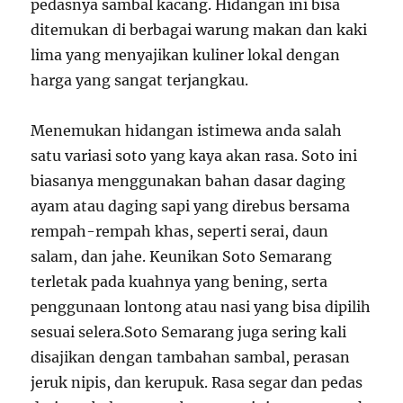
pedasnya sambal kacang. Hidangan ini bisa
ditemukan di berbagai warung makan dan kaki
lima yang menyajikan kuliner lokal dengan
harga yang sangat terjangkau.
Menemukan hidangan istimewa anda salah
satu variasi soto yang kaya akan rasa. Soto ini
biasanya menggunakan bahan dasar daging
ayam atau daging sapi yang direbus bersama
rempah-rempah khas, seperti serai, daun
salam, dan jahe. Keunikan Soto Semarang
terletak pada kuahnya yang bening, serta
penggunaan lontong atau nasi yang bisa dipilih
sesuai selera.Soto Semarang juga sering kali
disajikan dengan tambahan sambal, perasan
jeruk nipis, dan kerupuk. Rasa segar dan pedas