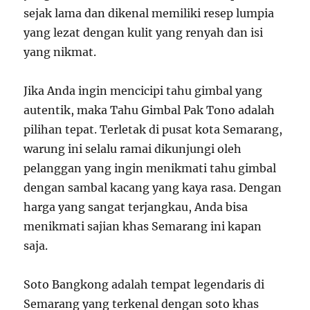
sejak lama dan dikenal memiliki resep lumpia
yang lezat dengan kulit yang renyah dan isi
yang nikmat.
Jika Anda ingin mencicipi tahu gimbal yang
autentik, maka Tahu Gimbal Pak Tono adalah
pilihan tepat. Terletak di pusat kota Semarang,
warung ini selalu ramai dikunjungi oleh
pelanggan yang ingin menikmati tahu gimbal
dengan sambal kacang yang kaya rasa. Dengan
harga yang sangat terjangkau, Anda bisa
menikmati sajian khas Semarang ini kapan
saja.
Soto Bangkong adalah tempat legendaris di
Semarang yang terkenal dengan soto khas