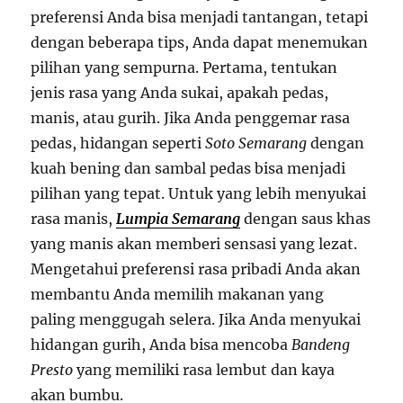
preferensi Anda bisa menjadi tantangan, tetapi
dengan beberapa tips, Anda dapat menemukan
pilihan yang sempurna. Pertama, tentukan
jenis rasa yang Anda sukai, apakah pedas,
manis, atau gurih. Jika Anda penggemar rasa
pedas, hidangan seperti
Soto Semarang
dengan
kuah bening dan sambal pedas bisa menjadi
pilihan yang tepat. Untuk yang lebih menyukai
rasa manis,
Lumpia Semarang
dengan saus khas
yang manis akan memberi sensasi yang lezat.
Mengetahui preferensi rasa pribadi Anda akan
membantu Anda memilih makanan yang
paling menggugah selera. Jika Anda menyukai
hidangan gurih, Anda bisa mencoba
Bandeng
Presto
yang memiliki rasa lembut dan kaya
akan bumbu.