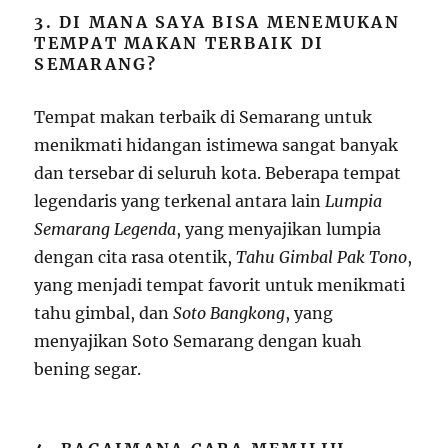
3. DI MANA SAYA BISA MENEMUKAN
TEMPAT MAKAN TERBAIK DI
SEMARANG?
Tempat makan terbaik di Semarang untuk
menikmati hidangan istimewa sangat banyak
dan tersebar di seluruh kota. Beberapa tempat
legendaris yang terkenal antara lain
Lumpia
Semarang Legenda
, yang menyajikan lumpia
dengan cita rasa otentik,
Tahu Gimbal Pak Tono
,
yang menjadi tempat favorit untuk menikmati
tahu gimbal, dan
Soto Bangkong
, yang
menyajikan Soto Semarang dengan kuah
bening segar.