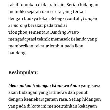
tak ditemukan di daerah lain. Setiap hidangan
memiliki sejarah dan cerita yang terkait
dengan budaya lokal. Sebagai contoh,
Lumpia
Semarang
berakar pada tradisi
Tionghoa,sementara
Bandeng Presto
mengadaptasi teknik memasak Belanda yang
memberikan tekstur lembut pada ikan
bandeng.
Kesimpulan:
Menemukan Hidangan Istimewa Anda
yang kaya
akan hidangan yang istimewa dan penuh
dengan keanekaragaman rasa. Setiap hidangan
yang ada di kota ini mencerminkan kekayaan