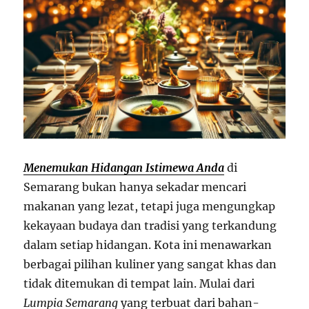
Menemukan Hidangan Istimewa Anda
di
Semarang bukan hanya sekadar mencari
makanan yang lezat, tetapi juga mengungkap
kekayaan budaya dan tradisi yang terkandung
dalam setiap hidangan. Kota ini menawarkan
berbagai pilihan kuliner yang sangat khas dan
tidak ditemukan di tempat lain. Mulai dari
Lumpia Semarang
yang terbuat dari bahan-