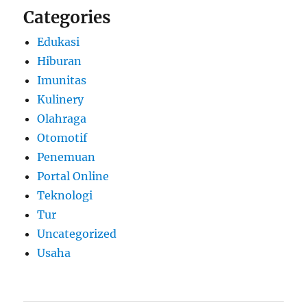
Categories
Edukasi
Hiburan
Imunitas
Kulinery
Olahraga
Otomotif
Penemuan
Portal Online
Teknologi
Tur
Uncategorized
Usaha