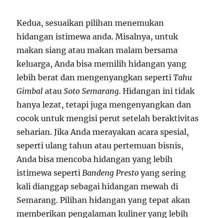
Kedua, sesuaikan pilihan menemukan
hidangan istimewa anda. Misalnya, untuk
makan siang atau makan malam bersama
keluarga, Anda bisa memilih hidangan yang
lebih berat dan mengenyangkan seperti
Tahu
Gimbal
atau
Soto Semarang
. Hidangan ini tidak
hanya lezat, tetapi juga mengenyangkan dan
cocok untuk mengisi perut setelah beraktivitas
seharian. Jika Anda merayakan acara spesial,
seperti ulang tahun atau pertemuan bisnis,
Anda bisa mencoba hidangan yang lebih
istimewa seperti
Bandeng Presto
yang sering
kali dianggap sebagai hidangan mewah di
Semarang. Pilihan hidangan yang tepat akan
memberikan pengalaman kuliner yang lebih