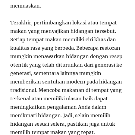
memuaskan.
Terakhir, pertimbangkan lokasi atau tempat
makan yang menyajikan hidangan tersebut.
Setiap tempat makan memiliki ciri khas dan
kualitas rasa yang berbeda. Beberapa restoran
mungkin menawarkan hidangan dengan resep
otentik yang telah diturunkan dari generasi ke
generasi, sementara lainnya mungkin
memberikan sentuhan modern pada hidangan
tradisional. Mencoba makanan di tempat yang
terkenal atau memiliki ulasan baik dapat
meningkatkan pengalaman Anda dalam
menikmati hidangan. Jadi, selain memilih
hidangan sesuai selera, pastikan juga untuk
memilih tempat makan yang tepat.