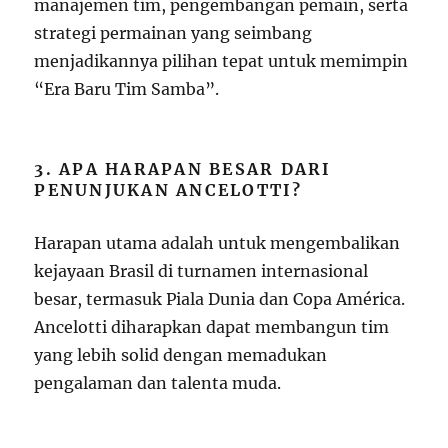
manajemen tim, pengembangan pemain, serta
strategi permainan yang seimbang
menjadikannya pilihan tepat untuk memimpin
“Era Baru Tim Samba”.
3. APA HARAPAN BESAR DARI
PENUNJUKAN ANCELOTTI?
Harapan utama adalah untuk mengembalikan
kejayaan Brasil di turnamen internasional
besar, termasuk Piala Dunia dan Copa América.
Ancelotti diharapkan dapat membangun tim
yang lebih solid dengan memadukan
pengalaman dan talenta muda.