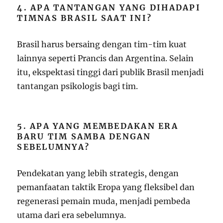
4. APA TANTANGAN YANG DIHADAPI
TIMNAS BRASIL SAAT INI?
Brasil harus bersaing dengan tim-tim kuat
lainnya seperti Prancis dan Argentina. Selain
itu, ekspektasi tinggi dari publik Brasil menjadi
tantangan psikologis bagi tim.
5. APA YANG MEMBEDAKAN ERA
BARU TIM SAMBA DENGAN
SEBELUMNYA?
Pendekatan yang lebih strategis, dengan
pemanfaatan taktik Eropa yang fleksibel dan
regenerasi pemain muda, menjadi pembeda
utama dari era sebelumnya.