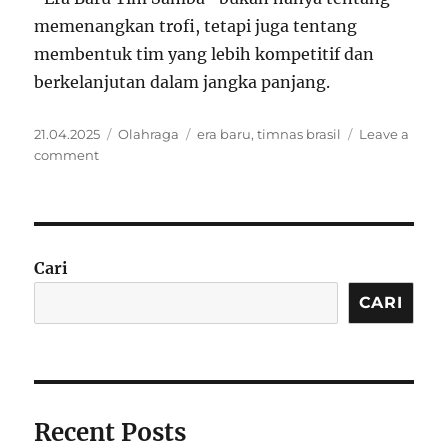
memenangkan trofi, tetapi juga tentang
membentuk tim yang lebih kompetitif dan
berkelanjutan dalam jangka panjang.
Posted
Categories
Tags
21.04.2025
Olahraga
era baru
,
timnas brasil
Leave a
on
on
comment
Era
Baru
Tim
Samba
Cari
CARI
Recent Posts