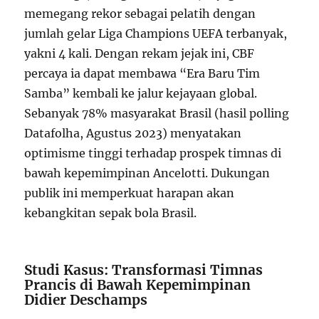
memegang rekor sebagai pelatih dengan
jumlah gelar Liga Champions UEFA terbanyak,
yakni 4 kali. Dengan rekam jejak ini, CBF
percaya ia dapat membawa “Era Baru Tim
Samba” kembali ke jalur kejayaan global.
Sebanyak 78% masyarakat Brasil (hasil polling
Datafolha, Agustus 2023) menyatakan
optimisme tinggi terhadap prospek timnas di
bawah kepemimpinan Ancelotti. Dukungan
publik ini memperkuat harapan akan
kebangkitan sepak bola Brasil.
Studi Kasus: Transformasi Timnas
Prancis di Bawah Kepemimpinan
Didier Deschamps