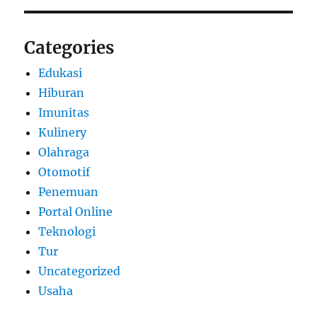
Categories
Edukasi
Hiburan
Imunitas
Kulinery
Olahraga
Otomotif
Penemuan
Portal Online
Teknologi
Tur
Uncategorized
Usaha