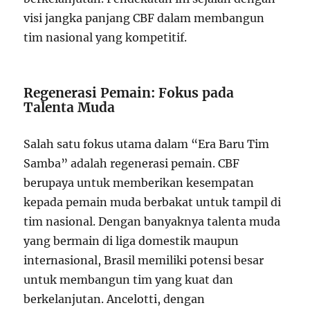
visi jangka panjang CBF dalam membangun
tim nasional yang kompetitif.​
Regenerasi Pemain: Fokus pada
Talenta Muda
Salah satu fokus utama dalam “Era Baru Tim
Samba” adalah regenerasi pemain. CBF
berupaya untuk memberikan kesempatan
kepada pemain muda berbakat untuk tampil di
tim nasional. Dengan banyaknya talenta muda
yang bermain di liga domestik maupun
internasional, Brasil memiliki potensi besar
untuk membangun tim yang kuat dan
berkelanjutan. Ancelotti, dengan