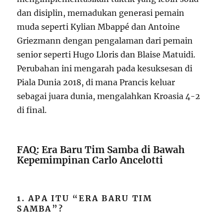
dan disiplin, memadukan generasi pemain
muda seperti Kylian Mbappé dan Antoine
Griezmann dengan pengalaman dari pemain
senior seperti Hugo Lloris dan Blaise Matuidi.
Perubahan ini mengarah pada kesuksesan di
Piala Dunia 2018, di mana Prancis keluar
sebagai juara dunia, mengalahkan Kroasia 4-2
di final.
FAQ: Era Baru Tim Samba di Bawah
Kepemimpinan Carlo Ancelotti
1. APA ITU “ERA BARU TIM
SAMBA”?