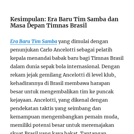
Kesimpulan: Era Baru Tim Samba dan
Masa Depan Timnas Brasil
Era Baru Tim Samba
yang dimulai dengan
penunjukan Carlo Ancelotti sebagai pelatih
kepala menandai babak baru bagi Timnas Brasil
dalam dunia sepak bola internasional. Dengan
rekam jejak gemilang Ancelotti di level klub,
kehadirannya di Brasil membawa harapan
besar untuk mengembalikan tim ke puncak
kejayaan. Ancelotti, yang dikenal dengan
pendekatan taktis yang seimbang dan
kemampuan mengembangkan pemain muda,
memiliki potensi besar untuk meremajakan
skuat Brasil yang kaya bakat. Tantangan