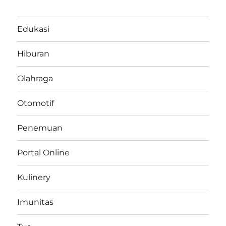
Edukasi
Hiburan
Olahraga
Otomotif
Penemuan
Portal Online
Kulinery
Imunitas