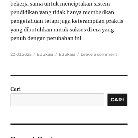
bekerja sama untuk menciptakan sistem
pendidikan yang tidak hanya memberikan
pengetahuan tetapi juga keterampilan praktis
yang dibutuhkan untuk sukses di era yang
penuh dengan perubahan ini.
Posted
Categories
Tags
on
20.03.2025
Edukasi
Edukasi
Leave a comment
on
Edukasi
Berkualita
untuk
Pengetah
dan
Cari
Keterampi
CARI