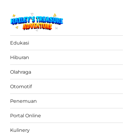
haileystreasureadventure.net
Edukasi
Hiburan
Olahraga
Otomotif
Penemuan
Portal Online
Kulinery