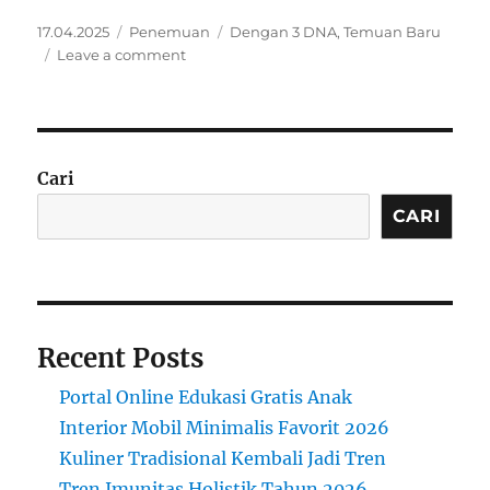
Posted
Categories
Tags
17.04.2025
Penemuan
Dengan 3 DNA
,
Temuan Baru
on
on
Leave a comment
Bayi
Dengan
3
DNA
Cari
CARI
Recent Posts
Portal Online Edukasi Gratis Anak
Interior Mobil Minimalis Favorit 2026
Kuliner Tradisional Kembali Jadi Tren
Tren Imunitas Holistik Tahun 2026