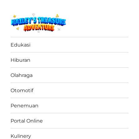
haileystreasureadventure.net
Edukasi
Hiburan
Olahraga
Otomotif
Penemuan
Portal Online
Kulinery