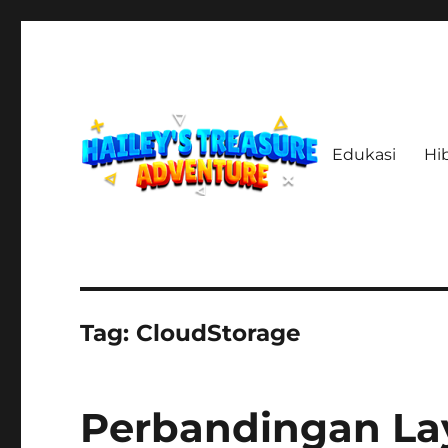
Edukasi
Hi
Menelusuri Jejak, Menemukan Harta, Merajut Kisah
haileystreasureadventur
Tag:
CloudStorage
Perbandingan La