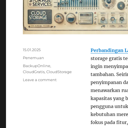
Posted
15.01.2025
Perbandingan La
on
Categories
Penemuan
storage gratis 
Tags
BackupOnline
,
ingin menyimpan
CloudGratis
,
CloudStorage
tambahan. Seir
on
Leave a comment
penyimpanan dat
Perbandingan
menawarkan ruan
Layanan
Cloud
kapasitas yang 
Storage
pengguna untuk
Gratis
kebutuhan merek
Terbaik
fokus pada fitur