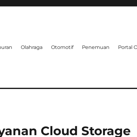
buran
Olahraga
Otomotif
Penemuan
Portal 
e.net
yanan Cloud Storage