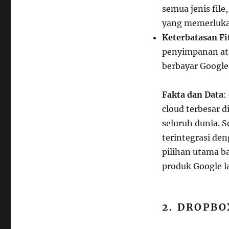
semua jenis fil
yang memerlukan 
Keterbatasan F
penyimpanan ata
berbayar Google
Fakta dan Data
:
cloud terbesar d
seluruh dunia. S
terintegrasi de
pilihan utama 
produk Google l
2. DROPBO