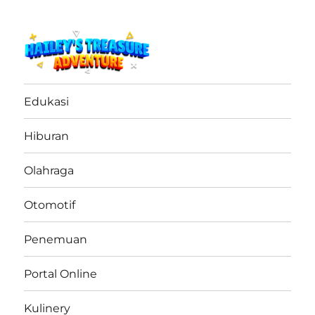
haileystreasureadventure.net
Edukasi
Hiburan
Olahraga
Otomotif
Penemuan
Portal Online
Kulinery