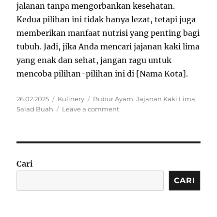
jalanan tanpa mengorbankan kesehatan.
Kedua pilihan ini tidak hanya lezat, tetapi juga
memberikan manfaat nutrisi yang penting bagi
tubuh. Jadi, jika Anda mencari jajanan kaki lima
yang enak dan sehat, jangan ragu untuk
mencoba pilihan-pilihan ini di [Nama Kota].
Posted
Categories
Tags
26.02.2025
Kulinery
Bubur Ayam
,
Jajanan Kaki Lima
,
on
on
Salad Buah
Leave a comment
Jajanan
Kaki
Lima
Terbaik
Cari
CARI