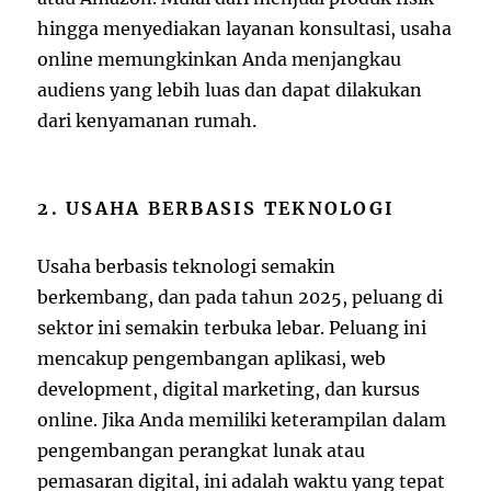
hingga menyediakan layanan konsultasi, usaha
online memungkinkan Anda menjangkau
audiens yang lebih luas dan dapat dilakukan
dari kenyamanan rumah.
2. USAHA BERBASIS TEKNOLOGI
Usaha berbasis teknologi semakin
berkembang, dan pada tahun 2025, peluang di
sektor ini semakin terbuka lebar. Peluang ini
mencakup pengembangan aplikasi, web
development, digital marketing, dan kursus
online. Jika Anda memiliki keterampilan dalam
pengembangan perangkat lunak atau
pemasaran digital, ini adalah waktu yang tepat