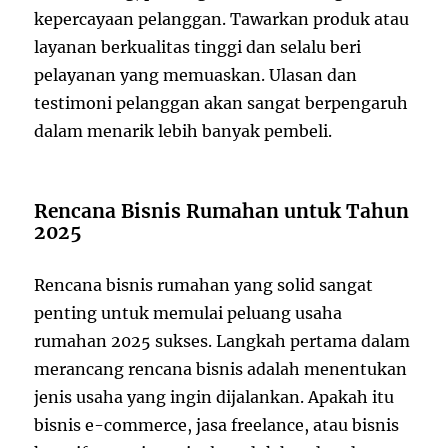
kepercayaan pelanggan. Tawarkan produk atau
layanan berkualitas tinggi dan selalu beri
pelayanan yang memuaskan. Ulasan dan
testimoni pelanggan akan sangat berpengaruh
dalam menarik lebih banyak pembeli.
Rencana Bisnis Rumahan untuk Tahun
2025
Rencana bisnis rumahan yang solid sangat
penting untuk memulai peluang usaha
rumahan 2025 sukses. Langkah pertama dalam
merancang rencana bisnis adalah menentukan
jenis usaha yang ingin dijalankan. Apakah itu
bisnis e-commerce, jasa freelance, atau bisnis