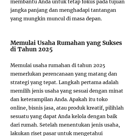
membantu Anda untuk tetap fokus pada tujuan
jangka panjang dan menghadapi tantangan
yang mungkin muncul di masa depan.
Memulai Usaha Rumahan yang Sukses
di Tahun 2025
Memulai usaha rumahan di tahun 2025
memerlukan perencanaan yang matang dan
strategi yang tepat. Langkah pertama adalah
memilih jenis usaha yang sesuai dengan minat
dan keterampilan Anda. Apakah itu toko
online, bisnis jasa, atau produk kreatif, pilihlah
sesuatu yang dapat Anda kelola dengan baik
dari rumah. Setelah menentukan jenis usaha,
lakukan riset pasar untuk mengetahui