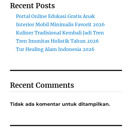
Recent Posts
Portal Online Edukasi Gratis Anak
Interior Mobil Minimalis Favorit 2026
Kuliner Tradisional Kembali Jadi Tren
Tren Imunitas Holistik Tahun 2026
Tur Healing Alam Indonesia 2026
Recent Comments
Tidak ada komentar untuk ditampilkan.