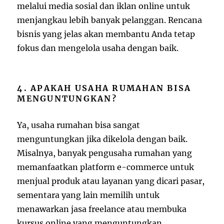
melalui media sosial dan iklan online untuk
menjangkau lebih banyak pelanggan. Rencana
bisnis yang jelas akan membantu Anda tetap
fokus dan mengelola usaha dengan baik.
4. APAKAH USAHA RUMAHAN BISA
MENGUNTUNGKAN?
Ya, usaha rumahan bisa sangat
menguntungkan jika dikelola dengan baik.
Misalnya, banyak pengusaha rumahan yang
memanfaatkan platform e-commerce untuk
menjual produk atau layanan yang dicari pasar,
sementara yang lain memilih untuk
menawarkan jasa freelance atau membuka
kursus online yang menguntungkan.