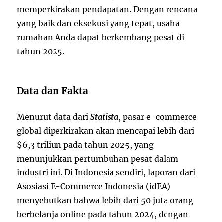
memperkirakan pendapatan. Dengan rencana
yang baik dan eksekusi yang tepat, usaha
rumahan Anda dapat berkembang pesat di
tahun 2025.
Data dan Fakta
Menurut data dari
Statista
, pasar e-commerce
global diperkirakan akan mencapai lebih dari
$6,3 triliun pada tahun 2025, yang
menunjukkan pertumbuhan pesat dalam
industri ini. Di Indonesia sendiri, laporan dari
Asosiasi E-Commerce Indonesia (idEA)
menyebutkan bahwa lebih dari 50 juta orang
berbelanja online pada tahun 2024, dengan