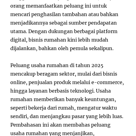
orang memanfaatkan peluang ini untuk
mencari penghasilan tambahan atau bahkan
menjadikannya sebagai sumber pendapatan
utama. Dengan dukungan berbagai platform
digital, bisnis rumahan kini lebih mudah
dijalankan, bahkan oleh pemula sekalipun.
Peluang usaha rumahan di tahun 2025
mencakup beragam sektor, mulai dari bisnis
online, penjualan produk melalui e-commerce,
hingga layanan berbasis teknologi. Usaha
rumahan memberikan banyak keuntungan,
seperti bekerja dari rumah, mengatur waktu
sendiri, dan menjangkau pasar yang lebih luas.
Pembahasan ini akan membahas peluang
usaha rumahan yang menjanjikan,