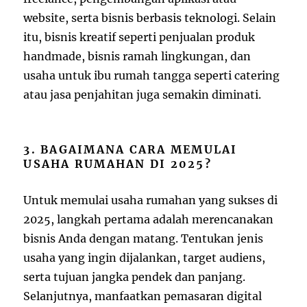
website, serta bisnis berbasis teknologi. Selain
itu, bisnis kreatif seperti penjualan produk
handmade, bisnis ramah lingkungan, dan
usaha untuk ibu rumah tangga seperti catering
atau jasa penjahitan juga semakin diminati.
3. BAGAIMANA CARA MEMULAI
USAHA RUMAHAN DI 2025?
Untuk memulai usaha rumahan yang sukses di
2025, langkah pertama adalah merencanakan
bisnis Anda dengan matang. Tentukan jenis
usaha yang ingin dijalankan, target audiens,
serta tujuan jangka pendek dan panjang.
Selanjutnya, manfaatkan pemasaran digital