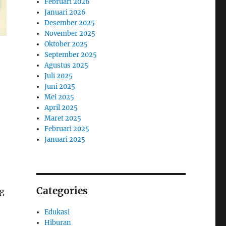
Februari 2026
Januari 2026
Desember 2025
November 2025
Oktober 2025
September 2025
Agustus 2025
Juli 2025
Juni 2025
Mei 2025
April 2025
Maret 2025
Februari 2025
Januari 2025
Categories
ng
Edukasi
Hiburan