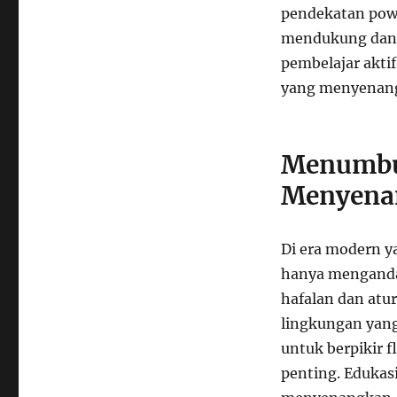
pendekatan powe
mendukung dan 
pembelajar akti
yang menyenan
Menumbu
Menyena
Di era modern ya
hanya menganda
hafalan dan atu
lingkungan yang
untuk berpikir f
penting. Edukas