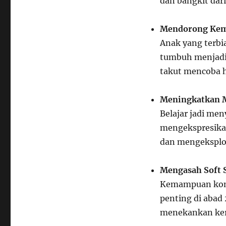
dan bangkit dari
Mendorong Kema
Anak yang terbi
tumbuh menjadi 
takut mencoba h
Meningkatkan M
Belajar jadi me
mengekspresikan 
dan mengeksplor
Mengasah Soft S
Kemampuan komun
penting di abad 
menekankan kerj