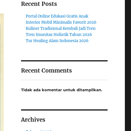
Recent Posts
Portal Online Edukasi Gratis Anak
Interior Mobil Minimalis Favorit 2026
Kuliner Tradisional Kembali Jadi Tren
Tren Imunitas Holistik Tahun 2026
Tur Healing Alam Indonesia 2026
Recent Comments
Tidak ada komentar untuk ditampilkan.
Archives