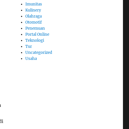
Imunitas
Kulinery
Olahraga
Otomotif
Penemuan
Portal Online
Teknologi
Tur
Uncategorized
Usaha
n
di