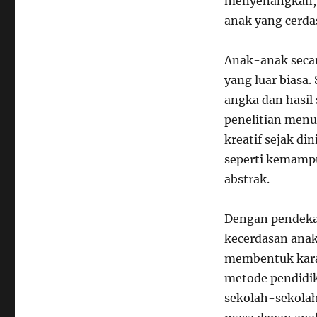
menyenangkan, 
anak yang cerdas
Anak-anak secara
yang luar biasa.
angka dan hasil 
penelitian men
kreatif sejak d
seperti kemampu
abstrak.
Dengan pendekat
kecerdasan anak
membentuk karak
metode pendidika
sekolah-sekolah