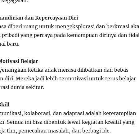
 kegagalan.
ndirian dan Kepercayaan Diri
asa diberi ruang untuk mengeksplorasi dan berkreasi ak
pribadi yang percaya pada kemampuan dirinya dan tida
al baru.
otivasi Belajar
nyenangkan ketika anak merasa dilibatkan dan bebas
diri. Mereka jadi lebih termotivasi untuk terus belajar
asi dunia sekitar.
kill
ikasi, kolaborasi, dan adaptasi adalah keterampilan
21. Semua ini bisa dibentuk lewat kegiatan kreatif yang
a tim, pemecahan masalah, dan berbagi ide.