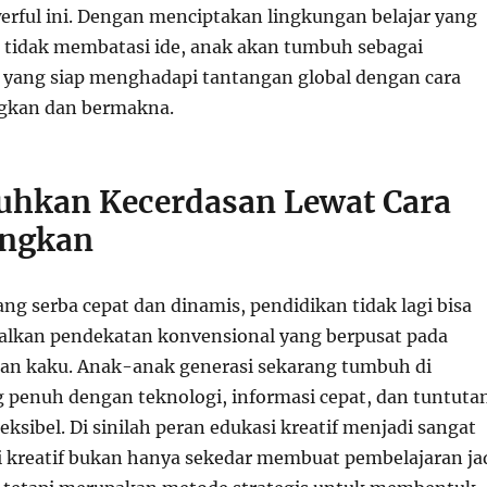
rful ini. Dengan menciptakan lingkungan belajar yang
tidak membatasi ide, anak akan tumbuh sebagai
f yang siap menghadapi tantangan global dengan cara
gkan dan bermakna.
hkan Kecerdasan Lewat Cara
ngkan
ng serba cepat dan dinamis, pendidikan tidak lagi bisa
lkan pendekatan konvensional yang berpusat pada
ran kaku. Anak-anak generasi sekarang tumbuh di
 penuh dengan teknologi, informasi cepat, dan tuntuta
leksibel. Di sinilah peran edukasi kreatif menjadi sangat
i kreatif bukan hanya sekedar membuat pembelajaran ja