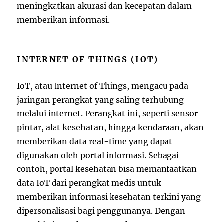
meningkatkan akurasi dan kecepatan dalam
memberikan informasi.
INTERNET OF THINGS (IOT)
IoT, atau Internet of Things, mengacu pada
jaringan perangkat yang saling terhubung
melalui internet. Perangkat ini, seperti sensor
pintar, alat kesehatan, hingga kendaraan, akan
memberikan data real-time yang dapat
digunakan oleh portal informasi. Sebagai
contoh, portal kesehatan bisa memanfaatkan
data IoT dari perangkat medis untuk
memberikan informasi kesehatan terkini yang
dipersonalisasi bagi penggunanya. Dengan