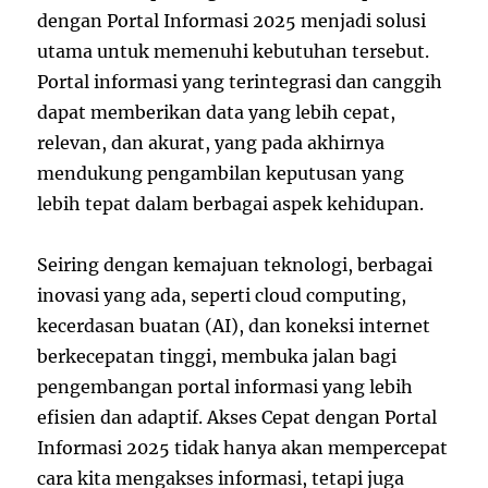
dengan Portal Informasi 2025 menjadi solusi
utama untuk memenuhi kebutuhan tersebut.
Portal informasi yang terintegrasi dan canggih
dapat memberikan data yang lebih cepat,
relevan, dan akurat, yang pada akhirnya
mendukung pengambilan keputusan yang
lebih tepat dalam berbagai aspek kehidupan.
Seiring dengan kemajuan teknologi, berbagai
inovasi yang ada, seperti cloud computing,
kecerdasan buatan (AI), dan koneksi internet
berkecepatan tinggi, membuka jalan bagi
pengembangan portal informasi yang lebih
efisien dan adaptif. Akses Cepat dengan Portal
Informasi 2025 tidak hanya akan mempercepat
cara kita mengakses informasi, tetapi juga