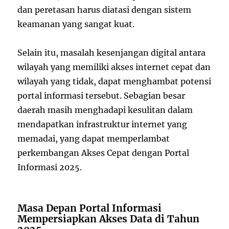
dan peretasan harus diatasi dengan sistem
keamanan yang sangat kuat.
Selain itu, masalah kesenjangan digital antara
wilayah yang memiliki akses internet cepat dan
wilayah yang tidak, dapat menghambat potensi
portal informasi tersebut. Sebagian besar
daerah masih menghadapi kesulitan dalam
mendapatkan infrastruktur internet yang
memadai, yang dapat memperlambat
perkembangan Akses Cepat dengan Portal
Informasi 2025.
Masa Depan Portal Informasi
Mempersiapkan Akses Data di Tahun