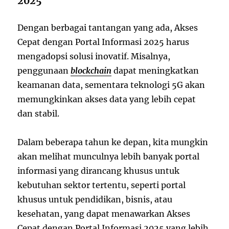
2025
Dengan berbagai tantangan yang ada, Akses
Cepat dengan Portal Informasi 2025 harus
mengadopsi solusi inovatif. Misalnya,
penggunaan
blockchain
dapat meningkatkan
keamanan data, sementara teknologi 5G akan
memungkinkan akses data yang lebih cepat
dan stabil.
Dalam beberapa tahun ke depan, kita mungkin
akan melihat munculnya lebih banyak portal
informasi yang dirancang khusus untuk
kebutuhan sektor tertentu, seperti portal
khusus untuk pendidikan, bisnis, atau
kesehatan, yang dapat menawarkan Akses
Cepat dengan Portal Informasi 2025 yang lebih