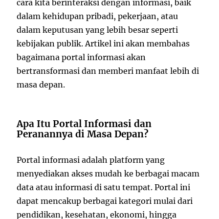
cara kita berinteraksi dengan informasi, baik
dalam kehidupan pribadi, pekerjaan, atau
dalam keputusan yang lebih besar seperti
kebijakan publik. Artikel ini akan membahas
bagaimana portal informasi akan
bertransformasi dan memberi manfaat lebih di
masa depan.
Apa Itu Portal Informasi dan
Peranannya di Masa Depan?
Portal informasi adalah platform yang
menyediakan akses mudah ke berbagai macam
data atau informasi di satu tempat. Portal ini
dapat mencakup berbagai kategori mulai dari
pendidikan, kesehatan, ekonomi, hingga