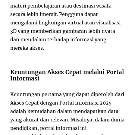
materi pembelajaran atau destinasi wisata
secara lebih imersif. Pengguna dapat
mengalami lingkungan virtual atau visualisasi
3D yang memberikan gambaran lebih nyata
dan mendalam terhadap informasi yang
mereka akses.
Keuntungan Akses Cepat melalui Portal
Informasi
Keuntungan pertama yang dapat diperoleh dari
Akses Cepat dengan Portal Informasi 2025
adalah kemudahan dalam mendapatkan data
yang akurat dan relevan. Misalnya, dalam dunia
pendidikan, portal informasi ini