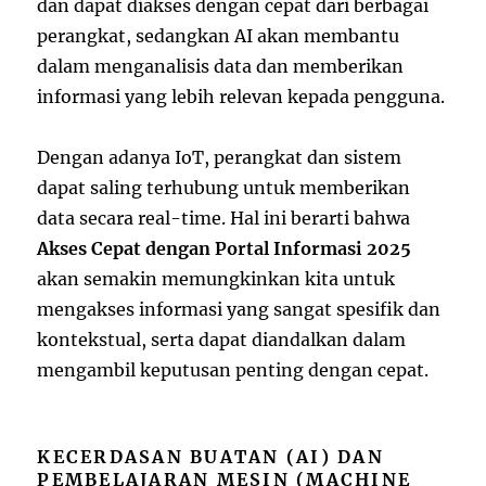
dan dapat diakses dengan cepat dari berbagai
perangkat, sedangkan AI akan membantu
dalam menganalisis data dan memberikan
informasi yang lebih relevan kepada pengguna.
Dengan adanya IoT, perangkat dan sistem
dapat saling terhubung untuk memberikan
data secara real-time. Hal ini berarti bahwa
Akses Cepat dengan Portal Informasi 2025
akan semakin memungkinkan kita untuk
mengakses informasi yang sangat spesifik dan
kontekstual, serta dapat diandalkan dalam
mengambil keputusan penting dengan cepat.
KECERDASAN BUATAN (AI) DAN
PEMBELAJARAN MESIN (MACHINE