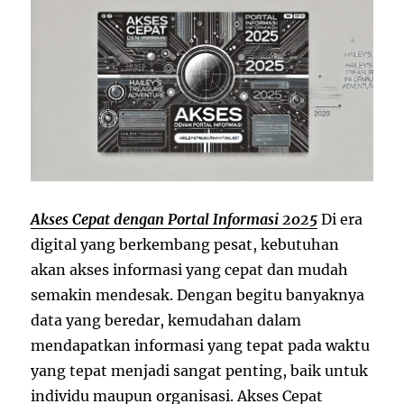
Akses Cepat dengan Portal Informasi 2025
Di era
digital yang berkembang pesat, kebutuhan
akan akses informasi yang cepat dan mudah
semakin mendesak. Dengan begitu banyaknya
data yang beredar, kemudahan dalam
mendapatkan informasi yang tepat pada waktu
yang tepat menjadi sangat penting, baik untuk
individu maupun organisasi. Akses Cepat