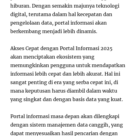
hiburan. Dengan semakin majunya teknologi
digital, terutama dalam hal kecepatan dan
pengelolaan data, portal informasi akan
berkembang menjadi lebih dinamis.
Akses Cepat dengan Portal Informasi 2025
akan menciptakan ekosistem yang
memungkinkan pengguna untuk mendapatkan
informasi lebih cepat dan lebih akurat. Hal ini
sangat penting di era yang serba cepat ini, di
mana keputusan harus diambil dalam waktu
yang singkat dan dengan basis data yang kuat.
Portal informasi masa depan akan dilengkapi
dengan sistem manajemen data canggih, yang
dapat menyesuaikan hasil pencarian dengan