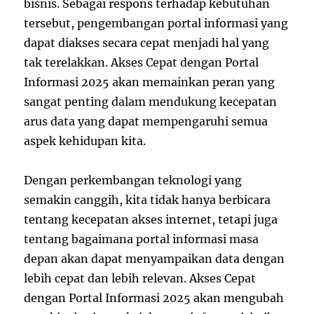
bisnis. Sebagai respons terhadap kebutuhan
tersebut, pengembangan portal informasi yang
dapat diakses secara cepat menjadi hal yang
tak terelakkan. Akses Cepat dengan Portal
Informasi 2025 akan memainkan peran yang
sangat penting dalam mendukung kecepatan
arus data yang dapat mempengaruhi semua
aspek kehidupan kita.
Dengan perkembangan teknologi yang
semakin canggih, kita tidak hanya berbicara
tentang kecepatan akses internet, tetapi juga
tentang bagaimana portal informasi masa
depan akan dapat menyampaikan data dengan
lebih cepat dan lebih relevan. Akses Cepat
dengan Portal Informasi 2025 akan mengubah