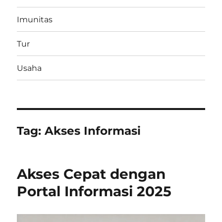
Imunitas
Tur
Usaha
Tag:
Akses Informasi
Akses Cepat dengan
Portal Informasi 2025