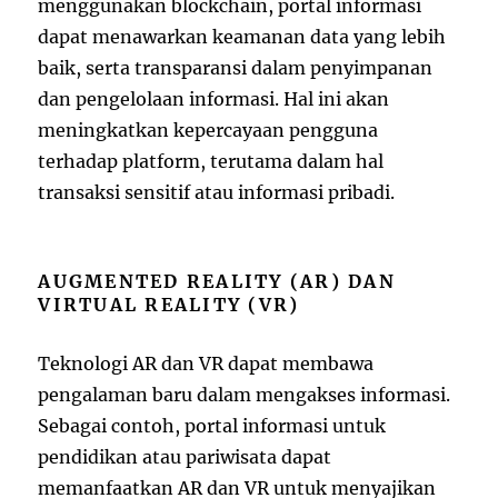
menggunakan blockchain, portal informasi
dapat menawarkan keamanan data yang lebih
baik, serta transparansi dalam penyimpanan
dan pengelolaan informasi. Hal ini akan
meningkatkan kepercayaan pengguna
terhadap platform, terutama dalam hal
transaksi sensitif atau informasi pribadi.
AUGMENTED REALITY (AR) DAN
VIRTUAL REALITY (VR)
Teknologi AR dan VR dapat membawa
pengalaman baru dalam mengakses informasi.
Sebagai contoh, portal informasi untuk
pendidikan atau pariwisata dapat
memanfaatkan AR dan VR untuk menyajikan