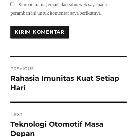
Simpan nama, email, dan situs web saya pada
peramban ini untuk komentar saya berikutnya.
Navigasi
PREVIOUS
pos
Rahasia Imunitas Kuat Setiap
Previous
post:
Hari
NEXT
Teknologi Otomotif Masa
Next
post:
Depan