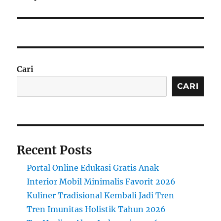
Cari
CARI
Recent Posts
Portal Online Edukasi Gratis Anak
Interior Mobil Minimalis Favorit 2026
Kuliner Tradisional Kembali Jadi Tren
Tren Imunitas Holistik Tahun 2026