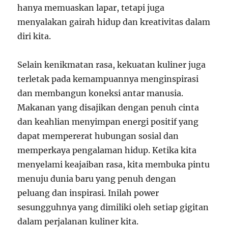
hanya memuaskan lapar, tetapi juga
menyalakan gairah hidup dan kreativitas dalam
diri kita.
Selain kenikmatan rasa, kekuatan kuliner juga
terletak pada kemampuannya menginspirasi
dan membangun koneksi antar manusia.
Makanan yang disajikan dengan penuh cinta
dan keahlian menyimpan energi positif yang
dapat mempererat hubungan sosial dan
memperkaya pengalaman hidup. Ketika kita
menyelami keajaiban rasa, kita membuka pintu
menuju dunia baru yang penuh dengan
peluang dan inspirasi. Inilah power
sesungguhnya yang dimiliki oleh setiap gigitan
dalam perjalanan kuliner kita.