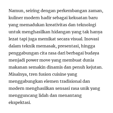
Namun, seiring dengan perkembangan zaman,
kuliner modern hadir sebagai kekuatan baru
yang memadukan kreativitas dan teknologi
untuk menghasilkan hidangan yang tak hanya
lezat tapi juga memikat secara visual. Inovasi
dalam teknik memasak, presentasi, hingga
penggabungan cita rasa dari berbagai budaya
menjadi power move yang membuat dunia
makanan semakin dinamis dan penuh kejutan.
Misalnya, tren fusion cuisine yang
menggabungkan elemen tradisional dan
modern menghasilkan sensasi rasa unik yang
mengguncang lidah dan menantang
ekspektasi.