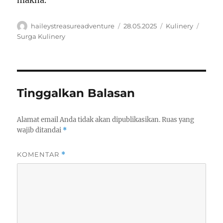
Author
Posted
Categories
Tags
haileystreasureadventure
28.05.2025
Kulinery
on
Surga Kulinery
Tinggalkan Balasan
Alamat email Anda tidak akan dipublikasikan.
Ruas yang
wajib ditandai
*
KOMENTAR
*