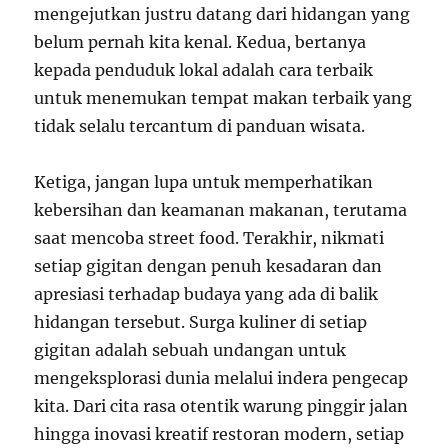
mengejutkan justru datang dari hidangan yang
belum pernah kita kenal. Kedua, bertanya
kepada penduduk lokal adalah cara terbaik
untuk menemukan tempat makan terbaik yang
tidak selalu tercantum di panduan wisata.
Ketiga, jangan lupa untuk memperhatikan
kebersihan dan keamanan makanan, terutama
saat mencoba street food. Terakhir, nikmati
setiap gigitan dengan penuh kesadaran dan
apresiasi terhadap budaya yang ada di balik
hidangan tersebut. Surga kuliner di setiap
gigitan adalah sebuah undangan untuk
mengeksplorasi dunia melalui indera pengecap
kita. Dari cita rasa otentik warung pinggir jalan
hingga inovasi kreatif restoran modern, setiap