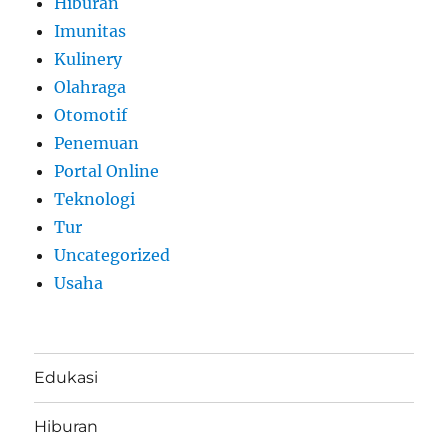
Hiburan
Imunitas
Kulinery
Olahraga
Otomotif
Penemuan
Portal Online
Teknologi
Tur
Uncategorized
Usaha
Edukasi
Hiburan