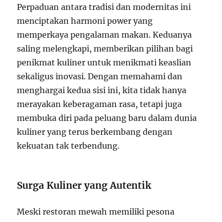
Perpaduan antara tradisi dan modernitas ini
menciptakan harmoni power yang
memperkaya pengalaman makan. Keduanya
saling melengkapi, memberikan pilihan bagi
penikmat kuliner untuk menikmati keaslian
sekaligus inovasi. Dengan memahami dan
menghargai kedua sisi ini, kita tidak hanya
merayakan keberagaman rasa, tetapi juga
membuka diri pada peluang baru dalam dunia
kuliner yang terus berkembang dengan
kekuatan tak terbendung.
Surga Kuliner yang Autentik
Meski restoran mewah memiliki pesona