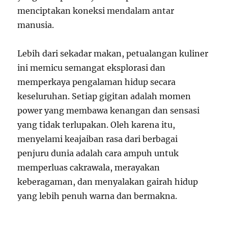
menciptakan koneksi mendalam antar
manusia.
Lebih dari sekadar makan, petualangan kuliner
ini memicu semangat eksplorasi dan
memperkaya pengalaman hidup secara
keseluruhan. Setiap gigitan adalah momen
power yang membawa kenangan dan sensasi
yang tidak terlupakan. Oleh karena itu,
menyelami keajaiban rasa dari berbagai
penjuru dunia adalah cara ampuh untuk
memperluas cakrawala, merayakan
keberagaman, dan menyalakan gairah hidup
yang lebih penuh warna dan bermakna.