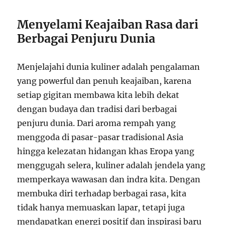
Menyelami Keajaiban Rasa dari
Berbagai Penjuru Dunia
Menjelajahi dunia kuliner adalah pengalaman
yang powerful dan penuh keajaiban, karena
setiap gigitan membawa kita lebih dekat
dengan budaya dan tradisi dari berbagai
penjuru dunia. Dari aroma rempah yang
menggoda di pasar-pasar tradisional Asia
hingga kelezatan hidangan khas Eropa yang
menggugah selera, kuliner adalah jendela yang
memperkaya wawasan dan indra kita. Dengan
membuka diri terhadap berbagai rasa, kita
tidak hanya memuaskan lapar, tetapi juga
mendapatkan energi positif dan inspirasi baru