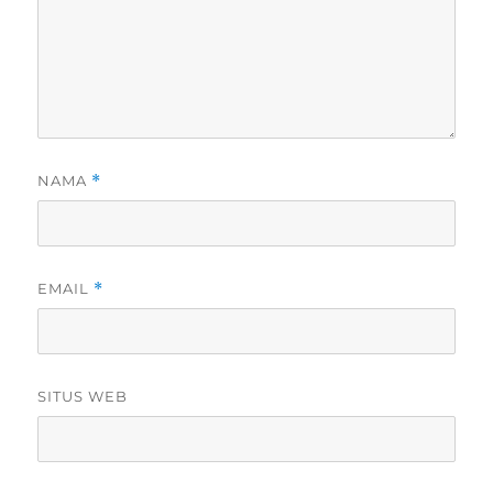
NAMA
*
EMAIL
*
SITUS WEB