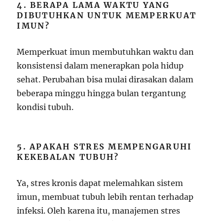
4. BERAPA LAMA WAKTU YANG
DIBUTUHKAN UNTUK MEMPERKUAT
IMUN?
Memperkuat imun membutuhkan waktu dan
konsistensi dalam menerapkan pola hidup
sehat. Perubahan bisa mulai dirasakan dalam
beberapa minggu hingga bulan tergantung
kondisi tubuh.
5. APAKAH STRES MEMPENGARUHI
KEKEBALAN TUBUH?
Ya, stres kronis dapat melemahkan sistem
imun, membuat tubuh lebih rentan terhadap
infeksi. Oleh karena itu, manajemen stres