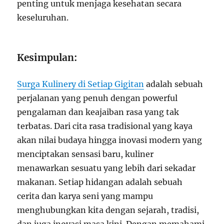
penting untuk menjaga kesehatan secara
keseluruhan.
Kesimpulan:
Surga Kulinery di Setiap Gigitan
adalah sebuah
perjalanan yang penuh dengan powerful
pengalaman dan keajaiban rasa yang tak
terbatas. Dari cita rasa tradisional yang kaya
akan nilai budaya hingga inovasi modern yang
menciptakan sensasi baru, kuliner
menawarkan sesuatu yang lebih dari sekadar
makanan. Setiap hidangan adalah sebuah
cerita dan karya seni yang mampu
menghubungkan kita dengan sejarah, tradisi,
dan juga inovasi masa kini. Dengan memahami