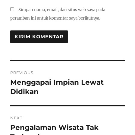
Simpan nama, email, dan situs web saya pada
peramban ini untuk komentar saya berikutnya.
Navigasi
PREVIOUS
pos
Menggapai Impian Lewat
Previous
post:
Didikan
NEXT
Pengalaman Wisata Tak
Next