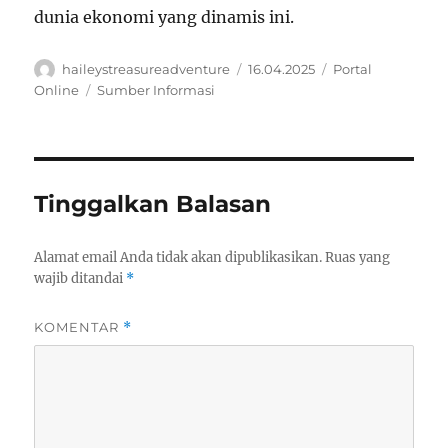
dunia ekonomi yang dinamis ini.
Author
Posted
Categories
haileystreasureadventure
16.04.2025
Portal
on
Tags
Online
Sumber Informasi
Tinggalkan Balasan
Alamat email Anda tidak akan dipublikasikan.
Ruas yang
wajib ditandai
*
KOMENTAR
*