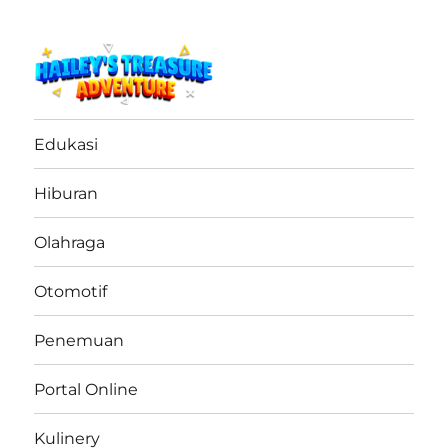
haileystreasureadventure.net
Edukasi
Hiburan
Olahraga
Otomotif
Penemuan
Portal Online
Kulinery