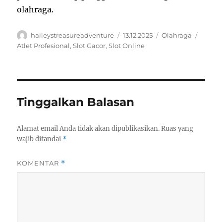
olahraga.
Author
Posted
Categories
Tags
haileystreasureadventure
13.12.2025
Olahraga
on
Atlet Profesional
,
Slot Gacor
,
Slot Online
Tinggalkan Balasan
Alamat email Anda tidak akan dipublikasikan.
Ruas yang
wajib ditandai
*
KOMENTAR
*