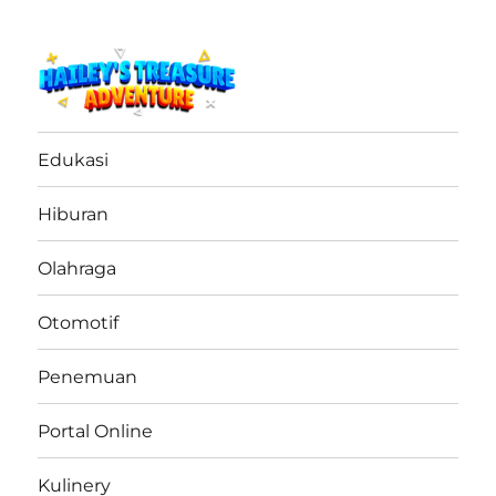
haileystreasureadventure.net
Edukasi
Hiburan
Olahraga
Otomotif
Penemuan
Portal Online
Kulinery