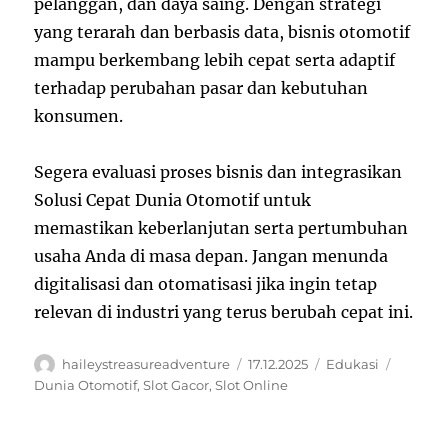
pelanggan, dan daya saing. Dengan strategi
yang terarah dan berbasis data, bisnis otomotif
mampu berkembang lebih cepat serta adaptif
terhadap perubahan pasar dan kebutuhan
konsumen.
Segera evaluasi proses bisnis dan integrasikan
Solusi Cepat Dunia Otomotif untuk
memastikan keberlanjutan serta pertumbuhan
usaha Anda di masa depan. Jangan menunda
digitalisasi dan otomatisasi jika ingin tetap
relevan di industri yang terus berubah cepat ini.
Author
Posted
Categories
Tags
haileystreasureadventure
17.12.2025
Edukasi
on
Dunia Otomotif
,
Slot Gacor
,
Slot Online