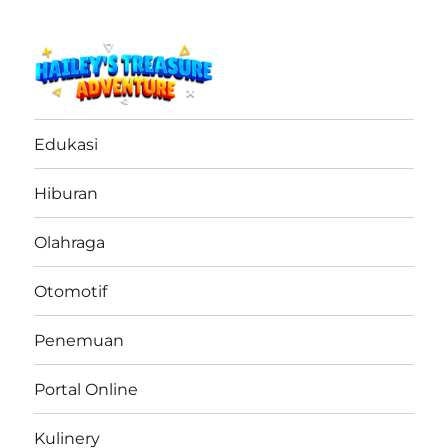
haileystreasureadventure.net
Edukasi
Hiburan
Olahraga
Otomotif
Penemuan
Portal Online
Kulinery