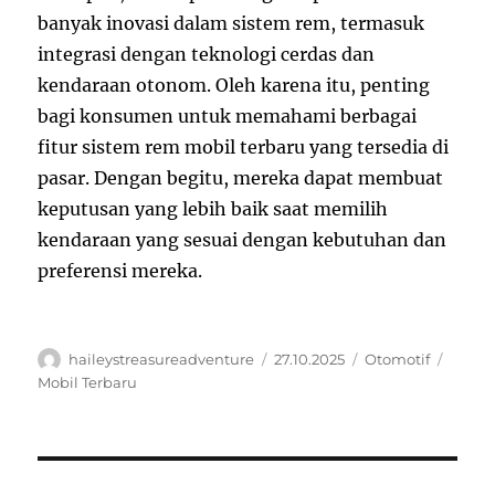
banyak inovasi dalam sistem rem, termasuk
integrasi dengan teknologi cerdas dan
kendaraan otonom. Oleh karena itu, penting
bagi konsumen untuk memahami berbagai
fitur sistem rem mobil terbaru yang tersedia di
pasar. Dengan begitu, mereka dapat membuat
keputusan yang lebih baik saat memilih
kendaraan yang sesuai dengan kebutuhan dan
preferensi mereka.
Author
Posted
Categories
Tags
haileystreasureadventure
27.10.2025
Otomotif
on
Mobil Terbaru