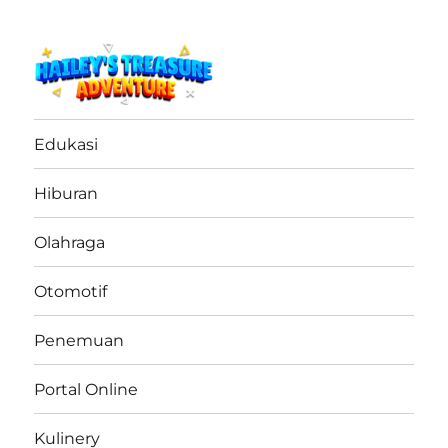
haileystreasureadventure.net
Edukasi
Hiburan
Olahraga
Otomotif
Penemuan
Portal Online
Kulinery