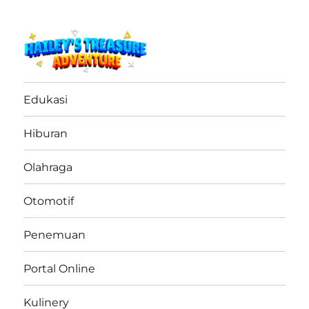
haileystreasureadventure.net
Edukasi
Hiburan
Olahraga
Otomotif
Penemuan
Portal Online
Kulinery