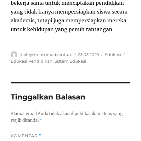
bekerja sama untuk menciptakan pendidikan
yang tidak hanya mempersiapkan siswa secara
akademis, tetapi juga mempersiapkan mereka
untuk kehidupan yang penuh tantangan.
Author
Posted
Categories
Tags
haileystreasureadventure
23.03.2025
Edukasi
on
Edukasi Pendidikan
,
Sistem Edukasi
Tinggalkan Balasan
Alamat email Anda tidak akan dipublikasikan.
Ruas yang
wajib ditandai
*
KOMENTAR
*