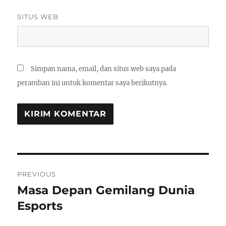
SITUS WEB
Simpan nama, email, dan situs web saya pada
peramban ini untuk komentar saya berikutnya.
Navigasi
PREVIOUS
pos
Masa Depan Gemilang Dunia
Previous
post:
Esports