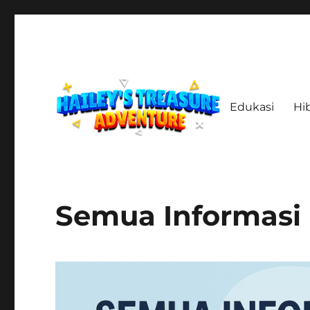
Edukasi
Hi
Menelusuri Jejak, Menemukan Harta, Merajut Kisah
haileystreasureadventur
Semua Informas