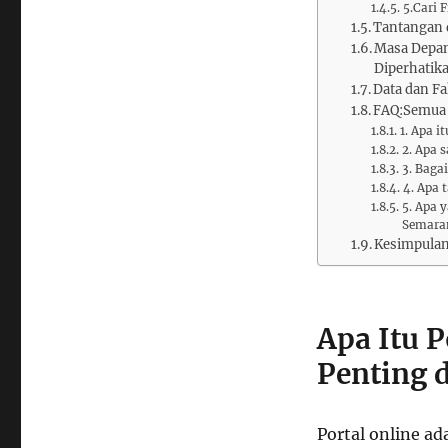
5.Cari 
Tantangan 
Masa Depan
Diperhatik
Data dan Fa
FAQ:Semua
1. Apa 
2. Apa s
3. Baga
4. Apa 
5. Apa 
Semara
Kesimpula
Apa Itu 
Penting 
Portal online a