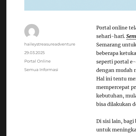
Portal online t
sehari-hari.
Sem
Author
haileystreasureadventure
Semarang untuk
Posted
29.03.2025
beberapa ketukan
on
Categories
Portal Online
seperti portal 
Tags
Semua Informasi
dengan mudah me
Hal ini tentu 
mempercepat pr
kebutuhan, mula
bisa dilakukan d
Di sisi lain, ba
untuk meningkat