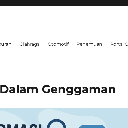
buran
Olahraga
Otomotif
Penemuan
Portal 
e.net
i Dalam Genggaman