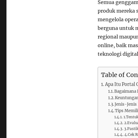
Semua genggam
produk mereka s
mengelola operas
berguna untuk me
regional maupun
online, baik ma
teknologi digit
Table of Con
Apa Itu Portal
Bagaimana P
Keuntungan
Jenis-Jenis
Tips Memil
1.Tentu
2.Evalu
3.Past
4.Cek R