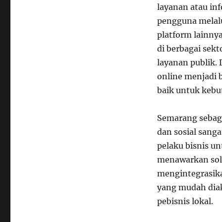
layanan atau in
pengguna melalui
platform lainn
di berbagai sekt
layanan publik. 
online menjadi 
baik untuk kebu
Semarang sebaga
dan sosial san
pelaku bisnis u
menawarkan solu
mengintegrasika
yang mudah diak
pebisnis lokal.