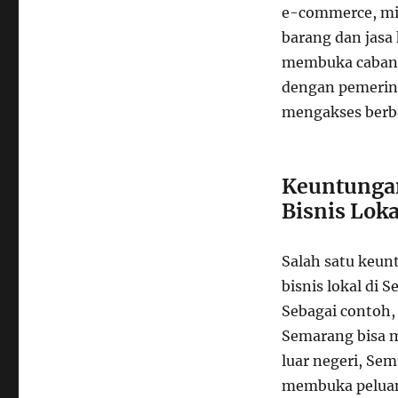
e-commerce, m
barang dan jasa
membuka cabang f
dengan pemerin
mengakses berbag
Keuntungan
Bisnis Lok
Salah satu keun
bisnis lokal di 
Sebagai contoh
Semarang bisa m
luar negeri, Semu
membuka peluang