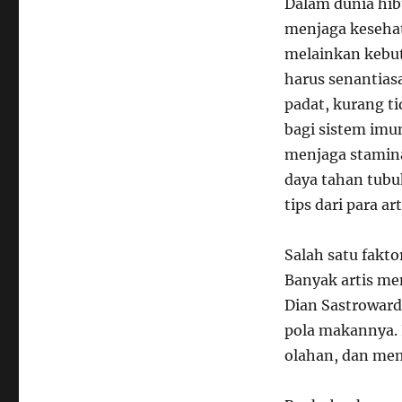
Dalam dunia hib
menjaga kesehat
melainkan kebutu
harus senantias
padat, kurang ti
bagi sistem imu
menjaga stamina
daya tahan tubu
tips dari para a
Salah satu fakt
Banyak artis me
Dian Sastroward
pola makannya.
olahan, dan me