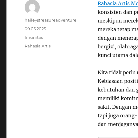
Rahasia Artis M
konsisten dan p
Author
haileystreasureadventure
meskipun mereka
Posted
09.05.2025
mereka tetap m
on
Categories
Imunitas
dengan menerapk
Tags
Rahasia Artis
bergizi, olahrag
kunci utama da
Kita tidak perlu
Kebiasaan posit
kebutuhan dan g
memiliki komit
sakit. Dengan me
tapi juga orang-
dan menjaganya 