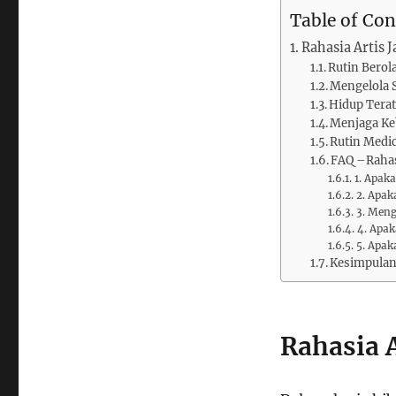
Table of Con
Rahasia Artis 
Rutin Berol
Mengelola 
Hidup Terat
Menjaga Ke
Rutin Medi
FAQ –Rahas
1. Apak
2. Apak
3. Meng
4. Apa
5. Apak
Kesimpula
Rahasia 