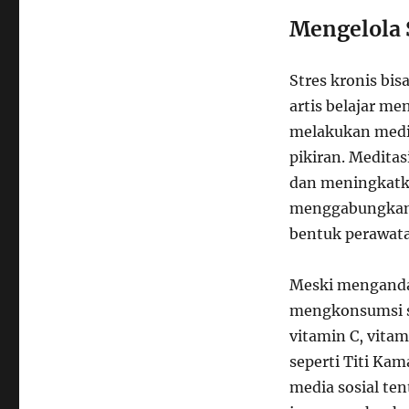
Mengelola 
Stres kronis bi
artis belajar men
melakukan medi
pikiran. Medita
dan meningkatka
menggabungkan k
bentuk perawata
Meski mengandal
mengkonsumsi s
vitamin C, vitam
seperti Titi Ka
media sosial t