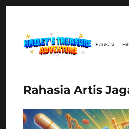
Edukasi
Hi
Menelusuri Jejak, Menemukan Harta, Merajut Kisah
haileystreasureadventur
Rahasia Artis Ja