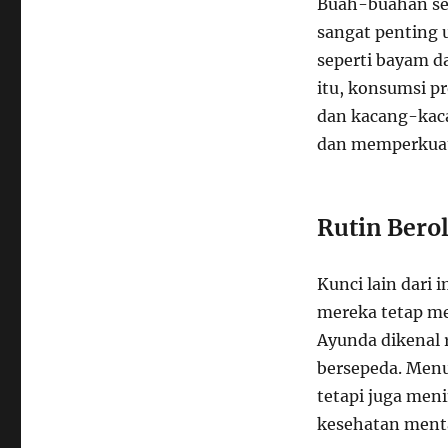
Buah-buahan sepe
sangat penting 
seperti bayam 
itu, konsumsi pr
dan kacang-kac
dan memperkuat
Rutin Bero
Kunci lain dari 
mereka tetap me
Ayunda dikenal r
bersepeda. Menu
tetapi juga men
kesehatan menta