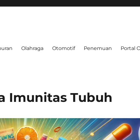
buran
Olahraga
Otomotif
Penemuan
Portal 
e.net
ga Imunitas Tubuh