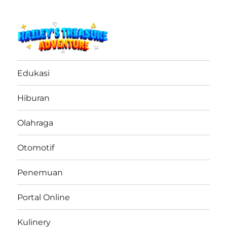
haileystreasureadventure.net
Edukasi
Hiburan
Olahraga
Otomotif
Penemuan
Portal Online
Kulinery