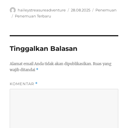
Author
Posted
Categories
haileystreasureadventure
28.08.2025
Penemuan
on
Tags
Penemuan Terbaru
Tinggalkan Balasan
Alamat email Anda tidak akan dipublikasikan.
Ruas yang
wajib ditandai
*
KOMENTAR
*