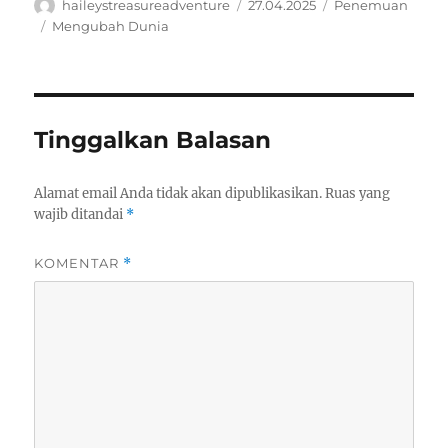
Author
Posted
Categories
haileystreasureadventure
27.04.2025
Penemuan
on
Tags
Mengubah Dunia
Tinggalkan Balasan
Alamat email Anda tidak akan dipublikasikan.
Ruas yang
wajib ditandai
*
KOMENTAR
*