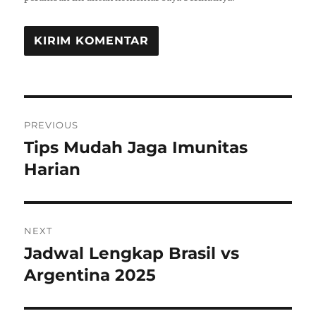
Navigasi
PREVIOUS
pos
Tips Mudah Jaga Imunitas
Previous
post:
Harian
NEXT
Jadwal Lengkap Brasil vs
Next
post:
Argentina 2025