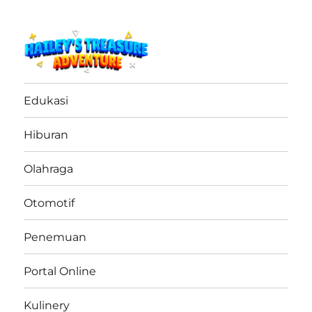
haileystreasureadventure.net
Edukasi
Hiburan
Olahraga
Otomotif
Penemuan
Portal Online
Kulinery