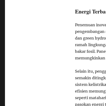
Energi Terb
Penemuan inovat
pengembangan su
dan green hydro
ramah lingkung
bakar fosil. Pan
memungkinkan l
Selain itu, pen
semakin diting
sistem kelistri
efisien memungk
seperti matahar
pasokan energi t