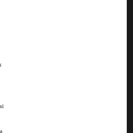
k
si
a