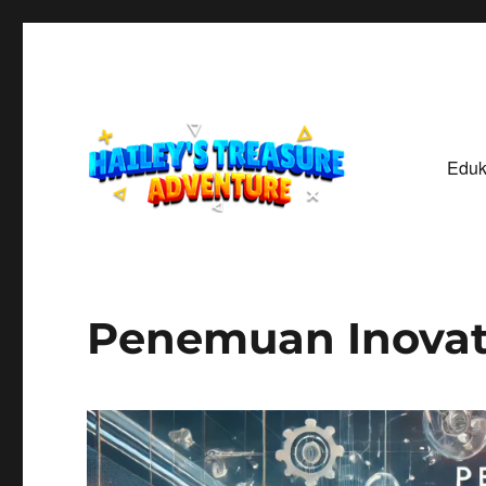
Eduk
Menelusuri Jejak, Menemukan Harta, Merajut Kisah
haileystreasureadventur
Penemuan Inovati