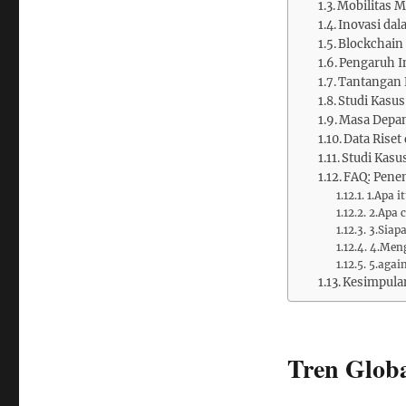
Mobilitas M
Inovasi da
Blockchain 
Pengaruh I
Tantangan E
Studi Kasus
Masa Depan
Data Riset
Studi Kas
FAQ: Pene
1.Apa i
2.Apa 
3.Siap
4.Meng
5.agai
Kesimpula
Tren Globa