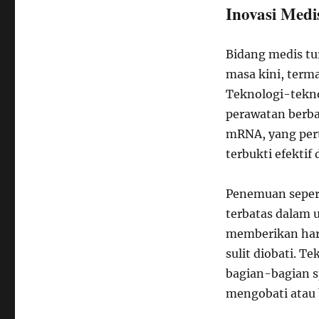
Inovasi Med
Bidang medis tu
masa kini, term
Teknologi-tekno
perawatan berba
mRNA, yang per
terbukti efekti
Penemuan sepert
terbatas dalam u
memberikan har
sulit diobati. 
bagian-bagian s
mengobati atau