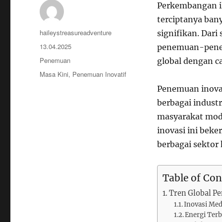
Perkembangan i
terciptanya ban
Author
haileystreasureadventure
signifikan. Dari
Posted
13.04.2025
penemuan-penem
on
Categories
Penemuan
global dengan ca
Tags
Masa Kini
,
Penemuan Inovatif
Penemuan inovat
berbagai indust
masyarakat mod
inovasi ini beke
berbagai sektor
Table of Con
Tren Global P
Inovasi Me
Energi Ter