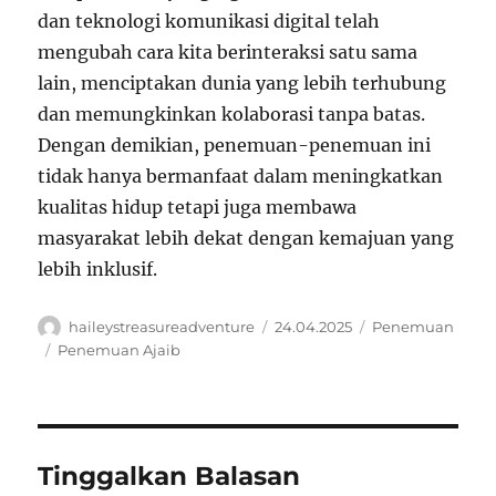
dan teknologi komunikasi digital telah
mengubah cara kita berinteraksi satu sama
lain, menciptakan dunia yang lebih terhubung
dan memungkinkan kolaborasi tanpa batas.
Dengan demikian, penemuan-penemuan ini
tidak hanya bermanfaat dalam meningkatkan
kualitas hidup tetapi juga membawa
masyarakat lebih dekat dengan kemajuan yang
lebih inklusif.
Author
Posted
Categories
haileystreasureadventure
24.04.2025
Penemuan
on
Tags
Penemuan Ajaib
Tinggalkan Balasan