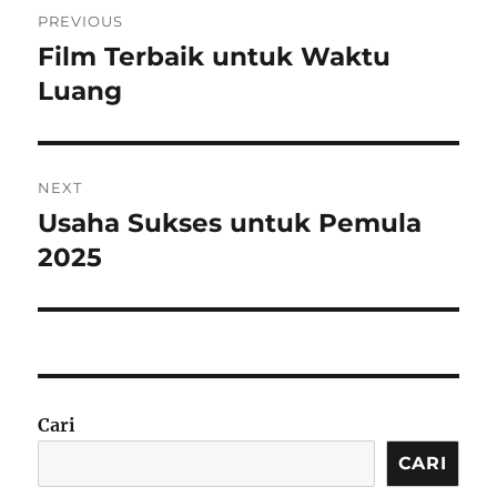
Navigasi
PREVIOUS
pos
Film Terbaik untuk Waktu
Previous
post:
Luang
NEXT
Usaha Sukses untuk Pemula
Next
post:
2025
Cari
CARI