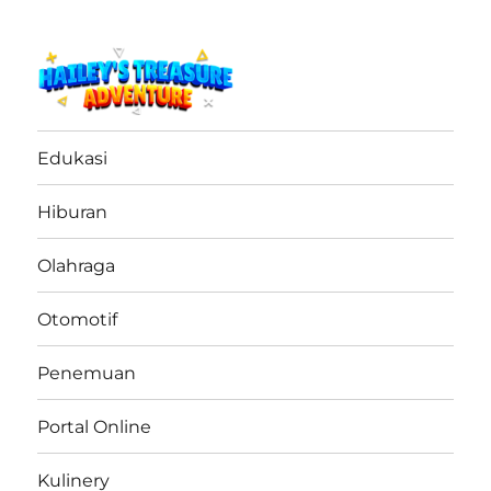
haileystreasureadventure.net
Edukasi
Hiburan
Olahraga
Otomotif
Penemuan
Portal Online
Kulinery